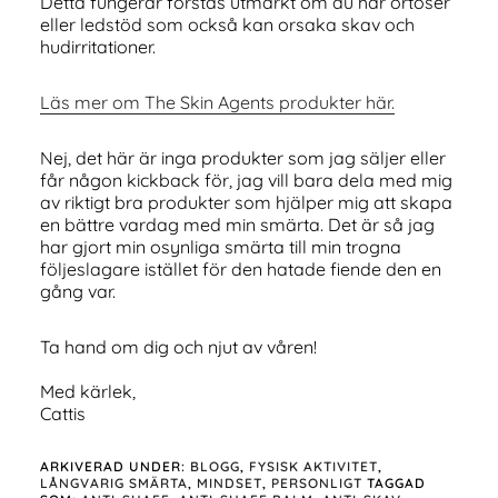
Detta fungerar förstås utmärkt om du har ortoser
eller ledstöd som också kan orsaka skav och
hudirritationer.
Läs mer om The Skin Agents produkter här.
Nej, det här är inga produkter som jag säljer eller
får någon kickback för, jag vill bara dela med mig
av riktigt bra produkter som hjälper mig att skapa
en bättre vardag med min smärta. Det är så jag
har gjort min osynliga smärta till min trogna
följeslagare istället för den hatade fiende den en
gång var.
Ta hand om dig och njut av våren!
Med kärlek,
Cattis
ARKIVERAD UNDER:
BLOGG
,
FYSISK AKTIVITET
,
LÅNGVARIG SMÄRTA
,
MINDSET
,
PERSONLIGT
TAGGAD