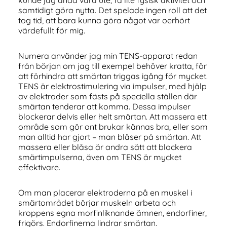
kunde jag ändå vara ute, få lite fysisk aktivitet och
samtidigt göra nytta. Det spelade ingen roll att det
tog tid, att bara kunna göra något var oerhört
värdefullt för mig.
Numera använder jag min TENS-apparat redan
från början om jag till exempel behöver kratta, för
att förhindra att smärtan triggas igång för mycket.
TENS är elektrostimulering via impulser, med hjälp
av elektroder som fästs på speciella ställen där
smärtan tenderar att komma. Dessa impulser
blockerar delvis eller helt smärtan. Att massera ett
område som gör ont brukar kännas bra, eller som
man alltid har gjort – man blåser på smärtan. Att
massera eller blåsa är andra sätt att blockera
smärtimpulserna, även om TENS är mycket
effektivare.
Om man placerar elektroderna på en muskel i
smärtområdet börjar muskeln arbeta och
kroppens egna morfinliknande ämnen, endorfiner,
frigörs. Endorfinerna lindrar smärtan.