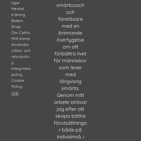
ngar
smärtcoach
Mental
och
träning
föreläsare
Boken
med en
Shop
brinnande
Om Cattis
Mitt konto
övertygelse
Användar
om att
villkor och
förbättra livet
returpolic
för människor
y
som lever
Integritets
med
policy
Cookie
långvarig
Policy
smärta.
🇬🇧
Genom mitt
arbete strävar
jag efter att
skapa bättre
förutsättninga
r både på
individnivå, i