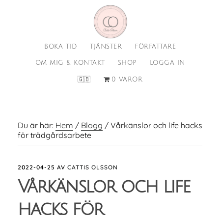
Hoppa
Hoppa
till
till
huvudinnehåll
sidfot
BOKA TID
TJÄNSTER
FÖRFATTARE
OM MIG & KONTAKT
SHOP
LOGGA IN
🇬🇧
0 VAROR
Du är här:
Hem
/
Blogg
/
Vårkänslor och life hacks
för trädgårdsarbete
2022-04-25
AV
CATTIS OLSSON
Vårkänslor och life
hacks för