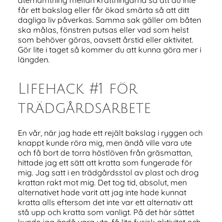
återhämtning mellan krattningarna så att du inte
får ett bakslag eller får ökad smärta så att ditt
dagliga liv påverkas. Samma sak gäller om båten
ska målas, fönstren putsas eller vad som helst
som behöver göras, oavsett årstid eller aktivitet.
Gör lite i taget så kommer du att kunna göra mer i
längden.
Lifehack #1 för
trädgårdsarbete
En vår, när jag hade ett rejält bakslag i ryggen och
knappt kunde röra mig, men ändå ville vara ute
och få bort de torra höstlöven från gräsmattan,
hittade jag ett sätt att kratta som fungerade för
mig. Jag satt i en trädgårdsstol av plast och drog
krattan rakt mot mig. Det tog tid, absolut, men
alternativet hade varit att jag inte hade kunnat
kratta alls eftersom det inte var ett alternativ att
stå upp och kratta som vanligt. På det här sättet