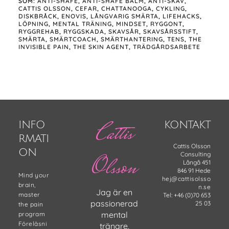
SOM:
ANTI-SHAFE
,
ANTI-SHAFE BALM
,
ANTI-SKAV
,
CATTIS OLSSON
,
CEFAR
,
CHATTANOOGA
,
CYKLING
,
DISKBRÅCK
,
ENOVIS
,
LÅNGVARIG SMÄRTA
,
LIFEHACKS
,
LÖPNING
,
MENTAL TRÄNING
,
MINDSET
,
RYGGONT
,
RYGGREHAB
,
RYGGSKADA
,
SKAVSÅR
,
SKAVSÅRSSTIFT
,
SMÄRTA
,
SMÄRTCOACH
,
SMÄRTHANTERING
,
TENS
,
THE
INVISIBLE PAIN
,
THE SKIN AGENT
,
TRÄDGÅRDSARBETE
Footer
Cattis
INFO
KONTAKT
RMATI
Cattis Olsson
ON
Consulting
Olsson
Långå 451
846 91 Hede
Mind your
hej@cattisolsso
brain,
n.se
Jag är en
master
Tel: +46 (0)70 653
passionerad
25 03
the pain
mental
program
Föreläsni
tränare,