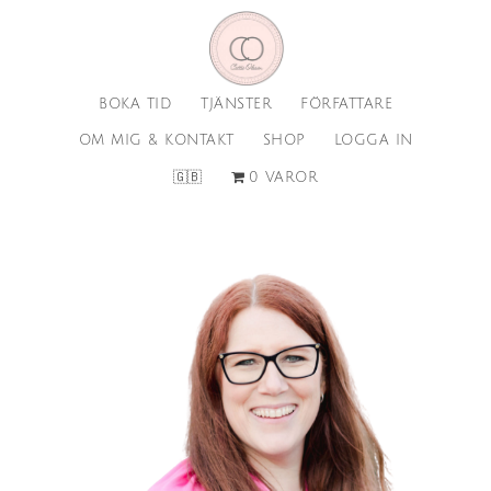
Hoppa
Hoppa
till
till
huvudinnehåll
sidfot
BOKA TID
TJÄNSTER
FÖRFATTARE
OM MIG & KONTAKT
SHOP
LOGGA IN
🇬🇧
0 VAROR