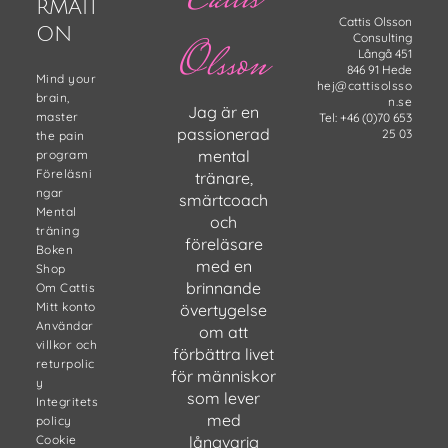
Cattis
RMATI
Cattis Olsson
ON
Consulting
Olsson
Långå 451
846 91 Hede
Mind your
hej@cattisolsso
brain,
n.se
Jag är en
master
Tel: +46 (0)70 653
passionerad
25 03
the pain
mental
program
Föreläsni
tränare,
ngar
smärtcoach
Mental
och
träning
föreläsare
Boken
med en
Shop
brinnande
Om Cattis
Mitt konto
övertygelse
Användar
om att
villkor och
förbättra livet
returpolic
för människor
y
som lever
Integritets
med
policy
Cookie
långvarig