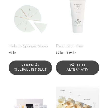
Makeup Sponges 8-pack
Face Lotion Moist
49
kr
39
kr
–
349
kr
VARAN ÄR
VÄLJ ETT
TILLFÄLLIGT SLUT
ALTERNATIV