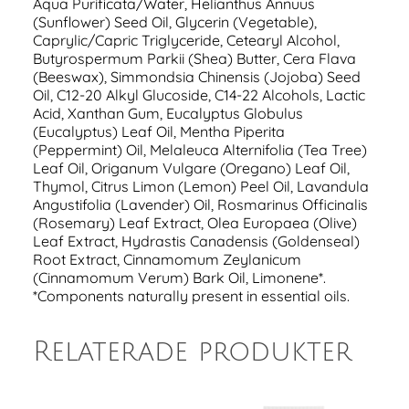
Aqua Purificata/Water, Helianthus Annuus
(Sunflower) Seed Oil, Glycerin (Vegetable),
Caprylic/Capric Triglyceride, Cetearyl Alcohol,
Butyrospermum Parkii (Shea) Butter, Cera Flava
(Beeswax), Simmondsia Chinensis (Jojoba) Seed
Oil, C12-20 Alkyl Glucoside, C14-22 Alcohols, Lactic
Acid, Xanthan Gum, Eucalyptus Globulus
(Eucalyptus) Leaf Oil, Mentha Piperita
(Peppermint) Oil, Melaleuca Alternifolia (Tea Tree)
Leaf Oil, Origanum Vulgare (Oregano) Leaf Oil,
Thymol, Citrus Limon (Lemon) Peel Oil, Lavandula
Angustifolia (Lavender) Oil, Rosmarinus Officinalis
(Rosemary) Leaf Extract, Olea Europaea (Olive)
Leaf Extract, Hydrastis Canadensis (Goldenseal)
Root Extract, Cinnamomum Zeylanicum
(Cinnamomum Verum) Bark Oil, Limonene*.
*Components naturally present in essential oils.
Relaterade produkter