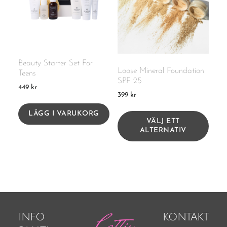
Beauty Starter Set For
Loose Mineral Foundation
Teens
SPF 25
449
kr
399
kr
LÄGG I VARUKORG
VÄLJ ETT
ALTERNATIV
INFO
KONTAKT