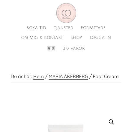
Hoppa
Hoppa
till
till
huvudinnehåll
sidfot
BOKA TID
TJÄNSTER
FÖRFATTARE
OM MIG & KONTAKT
SHOP
LOGGA IN
🇬🇧
0 VAROR
Du är här:
Hem
/
MARIA ÅKERBERG
/
Foot Cream