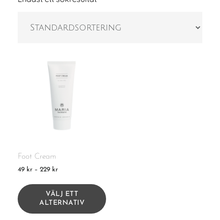
Foot Cream
Prisintervall:
49
kr
–
229
kr
49 kr
Den
till
här
VÄLJ ETT
229 kr
produkten
ALTERNATIV
har