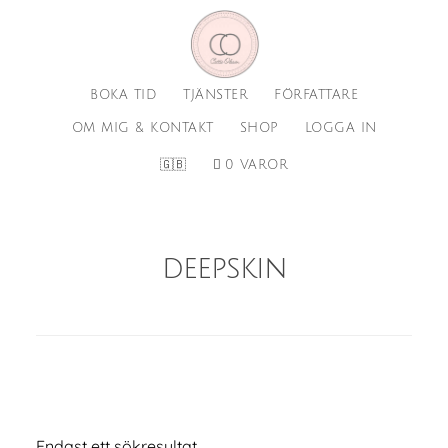
Hoppa
Hoppa
till
till
huvudinnehåll
sidfot
BOKA TID
TJÄNSTER
FÖRFATTARE
OM MIG & KONTAKT
SHOP
LOGGA IN
🇬🇧
0 VAROR
deepskin
Endast ett sökresultat