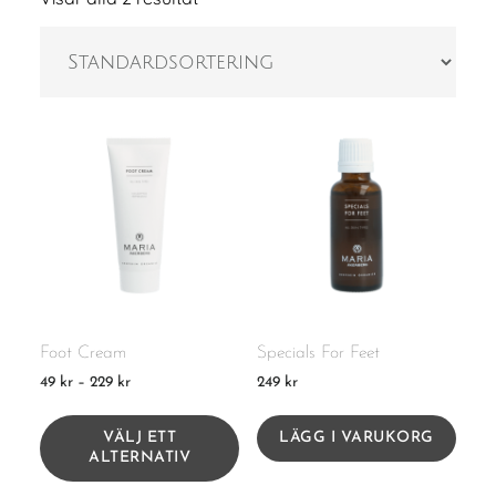
Foot Cream
Specials For Feet
Prisintervall:
49
kr
–
229
kr
249
kr
49 kr
Den
till
här
VÄLJ ETT
LÄGG I VARUKORG
229 kr
produkten
ALTERNATIV
har