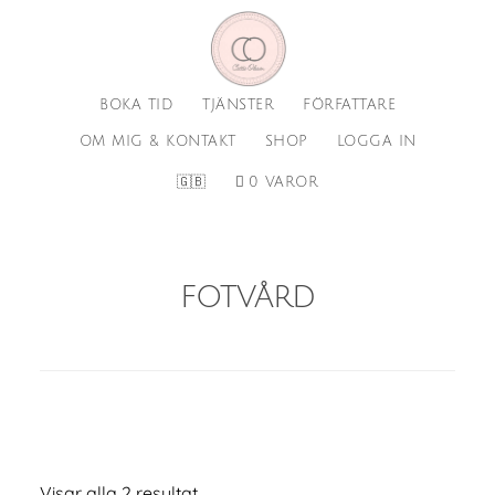
Hoppa
Hoppa
till
till
huvudinnehåll
sidfot
BOKA TID
TJÄNSTER
FÖRFATTARE
OM MIG & KONTAKT
SHOP
LOGGA IN
🇬🇧
0 VAROR
fotvård
Visar alla 2 resultat