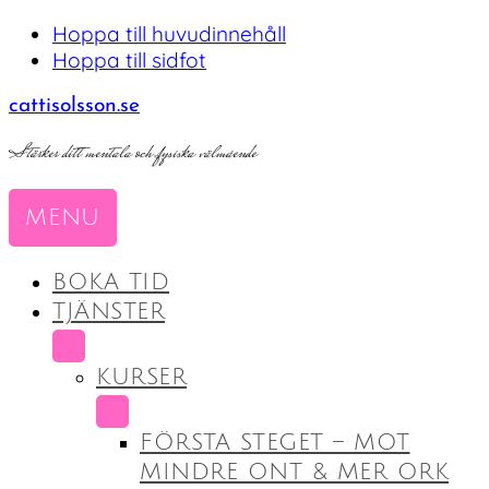
Hoppa till huvudinnehåll
Hoppa till sidfot
cattisolsson.se
Stärker ditt mentala och fysiska välmående
MENU
BOKA TID
TJÄNSTER
SUBMENU
KURSER
SUBMENU
FÖRSTA STEGET – MOT
MINDRE ONT & MER ORK