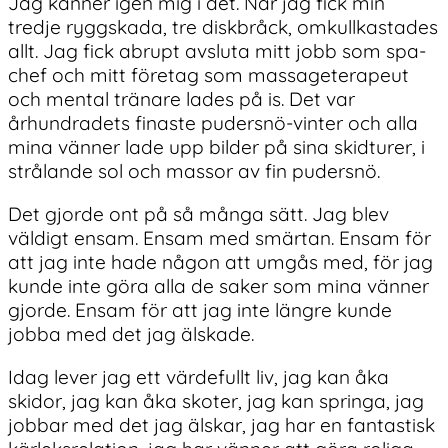
Jag känner igen mig i det. När jag fick min
tredje ryggskada, tre diskbråck, omkullkastades
allt. Jag fick abrupt avsluta mitt jobb som spa-
chef och mitt företag som massageterapeut
och mental tränare lades på is. Det var
århundradets finaste pudersnö-vinter och alla
mina vänner lade upp bilder på sina skidturer, i
strålande sol och massor av fin pudersnö.
Det gjorde ont på så många sätt. Jag blev
väldigt ensam. Ensam med smärtan. Ensam för
att jag inte hade någon att umgås med, för jag
kunde inte göra alla de saker som mina vänner
gjorde. Ensam för att jag inte längre kunde
jobba med det jag älskade.
Idag lever jag ett värdefullt liv, jag kan åka
skidor, jag kan åka skoter, jag kan springa, jag
jobbar med det jag älskar, jag har en fantastisk