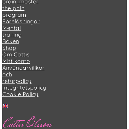
brain, master
the pain
program
Föreläsningar
Mental
träning
Boken
Shop
Om Cattis
Mitt konto
Användarvillkor
och
returpolicy
Integritetspolicy
Cookie Policy
Cattis Olsson