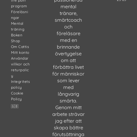
the pain
mental
program
Föreläsni
tränare,
ngar
smärtcoach
Mental
och
träning
föreläsare
Boken
med en
Shop
brinnande
Om Cattis
Mitt konto
övertygelse
Användar
om att
villkor och
förbättra livet
returpolic
för människor
y
som lever
Integritets
med
policy
Cookie
långvarig
Policy
smärta.
🇬🇧
Genom mitt
arbete strävar
jag efter att
skapa bättre
förutsättninga