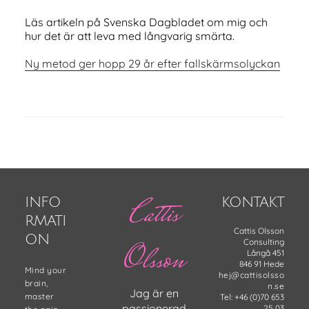
Läs artikeln på Svenska Dagbladet om mig och
hur det är att leva med långvarig smärta.
Ny metod ger hopp 29 år efter fallskärmsolyckan
Footer
Cattis
INFO
KONTAKT
RMATI
Cattis Olsson
ON
Consulting
Olsson
Långå 451
846 91 Hede
Mind your
hej@cattisolsso
brain,
n.se
Jag är en
master
Tel: +46 (0)70 653
passionerad
25 03