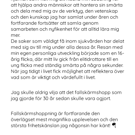
att hjälpa andra människor att hantera sin smärta
och dela med mig av de verktyg, den vetenskap
och den kunskap jag har samlat under åren och
fortfarande fortsätter att samla genom
samarbeten och nyfikenhet för att alltid lära mig
mer.
De saker som väldigt få inom sjukvården har delat
med sig av till mig under alla dessa år. Resan med
min egen personliga utveckling började som en 16-
årig flicka, där mitt liv gick från elitidrottare till en
ung flicka med ständig smärta på några sekunder.
När jag tidigt i livet fick möjlighet att reflektera över
vad som är viktigt och värdefullt i livet.
Jag skulle aldrig vilja att det fallskärmshopp som
jag gjorde för 30 år sedan skulle vara ogjort.
Fallskärmshoppning är fortfarande den
överlägset mest magnifika upplevelsen och den
största frihetskänslan jag någonsin har känt! 🪂