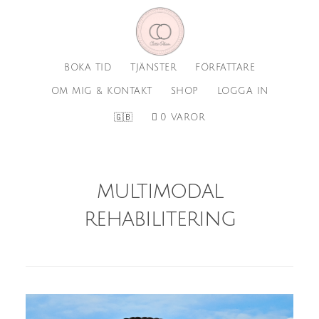
Hoppa
Hoppa
till
till
huvudinnehåll
sidfot
BOKA TID
TJÄNSTER
FÖRFATTARE
OM MIG & KONTAKT
SHOP
LOGGA IN
🇬🇧
0 VAROR
multimodal
rehabilitering