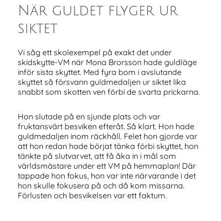
När guldet flyger ur
siktet
Vi såg ett skolexempel på exakt det under
skidskytte-VM när Mona Brorsson hade guldläge
inför sista skyttet. Med fyra bom i avslutande
skyttet så försvann guldmedaljen ur siktet lika
snabbt som skotten ven förbi de svarta prickarna.
Hon slutade på en sjunde plats och var
fruktansvärt besviken efteråt. Så klart. Hon hade
guldmedaljen inom räckhåll. Felet hon gjorde var
att hon redan hade börjat tänka förbi skyttet, hon
tänkte på slutvarvet, att få åka in i mål som
världsmästare under ett VM på hemmaplan! Där
tappade hon fokus, hon var inte närvarande i det
hon skulle fokusera på och då kom missarna.
Förlusten och besvikelsen var ett faktum.