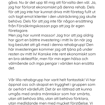
gåva. Nu är det upp till mig att förvalta den väl. Ja,
jag har förlorat ekonomiskt på denna rehab. Dels
för att jag inte har kunnat driva mitt företag fullt ut
och tagit emot klienter i den utsträckning jag skulle
behöva. Dels för att jag inte får någon ersättning
från Försäkringskassan pga att jag är egen
företagare.
Men jag har vunnit massor! Jag tror att jag aldrig
har gjort en bättre investering i mitt liv än när jag
tog beslutet att gå med i denna rehabgrupp! Den
här investeringen kommer jag att tjäna på under
resten av mitt liv! Kanske inte rent ekonomiskt som
en bra aktieaffär, men för min egen hälsa och
välmående och inga pengar i världen kan ersätta
det.
Vår lilla rehabgrupp har varit helt fantastisk! Vi har
öppnat oss och skapat en trygghet i gruppen som
är oerhört värdefullt. Det är en lättnad att kunna
umgås med andra människor som har smärta,
utan att behöva älta, utan att behöva förklara,
utan medlidande men med mycket förståelse. Vi