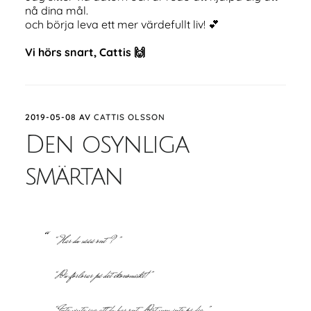
nå dina mål.
och börja leva ett mer värdefullt liv! 💕
Vi hörs snart, Cattis 🙌
2019-05-08
AV
CATTIS OLSSON
Den osynliga
smärtan
“Har du sååå ont?”
“Du förlorar på det ekonomiskt!”
“Inte visste jag att du har ont. Det syns inte på dig.”