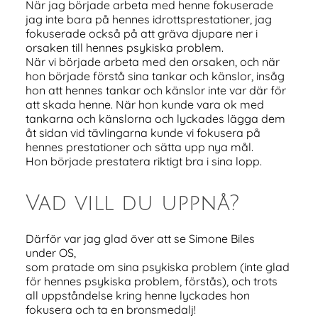
När jag började arbeta med henne fokuserade
jag inte bara på hennes idrottsprestationer, jag
fokuserade också på att gräva djupare ner i
orsaken till hennes psykiska problem.
När vi började arbeta med den orsaken, och när
hon började förstå sina tankar och känslor, insåg
hon att hennes tankar och känslor inte var där för
att skada henne. När hon kunde vara ok med
tankarna och känslorna och lyckades lägga dem
åt sidan vid tävlingarna kunde vi fokusera på
hennes prestationer och sätta upp nya mål.
Hon började prestatera riktigt bra i sina lopp.
Vad vill du uppnå?
Därför var jag glad över att se Simone Biles
under OS,
som pratade om sina psykiska problem (inte glad
för hennes psykiska problem, förstås), och trots
all uppståndelse kring henne lyckades hon
fokusera och ta en bronsmedalj!