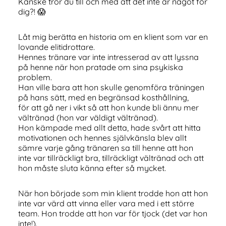
Kanske tror du till och med att det inte är något för
dig?! 😱
Låt mig berätta en historia om en klient som var en
lovande elitidrottare.
Hennes tränare var inte intresserad av att lyssna
på henne när hon pratade om sina psykiska
problem.
Han ville bara att hon skulle genomföra träningen
på hans sätt, med en begränsad kosthållning,
för att gå ner i vikt så att hon kunde bli ännu mer
vältränad (hon var väldigt vältränad).
Hon kämpade med allt detta, hade svårt att hitta
motivationen och hennes självkänsla blev allt
sämre varje gång tränaren sa till henne att hon
inte var tillräckligt bra, tillräckligt vältränad och att
hon måste sluta känna efter så mycket.
När hon började som min klient trodde hon att hon
inte var värd att vinna eller vara med i ett större
team. Hon trodde att hon var för tjock (det var hon
inte!).