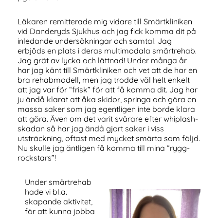
Läkaren remitterade mig vidare till Smärtkliniken
vid Danderyds Sjukhus och jag fick komma dit på
inledande undersökningar och samtal. Jag
erbjöds en plats i deras multimodala smärtrehab.
Jag grät av lycka och lättnad! Under många år
har jag känt till Smärtkliniken och vet att de har en
bra rehabmodell, men jag trodde väl helt enkelt
att jag var för “frisk” för att få komma dit. Jag har
ju ändå klarat att åka skidor, springa och göra en
massa saker som jag egentligen inte borde klara
att göra. Även om det varit svårare efter whiplash-
skadan så har jag ändå gjort saker i viss
utsträckning, oftast med mycket smärta som följd.
Nu skulle jag äntligen få komma till mina “rygg-
rockstars”!
Under smärtrehab
hade vi bl.a.
skapande aktivitet,
för att kunna jobba