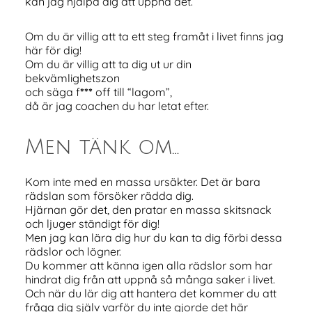
kan jag hjälpa dig att uppnå det.
Om du är villig att ta ett steg framåt i livet finns jag
här för dig!
Om du är villig att ta dig ut ur din
bekvämlighetszon
och säga f
***
off till “lagom”,
då är jag coachen du har letat efter.
Men tänk om…
Kom inte med en massa ursäkter. Det är bara
rädslan som försöker rädda dig.
Hjärnan gör det, den pratar en massa skitsnack
och ljuger ständigt för dig!
Men jag kan lära dig hur du kan ta dig förbi dessa
rädslor och lögner.
Du kommer att känna igen alla rädslor som har
hindrat dig från att uppnå så många saker i livet.
Och när du lär dig att hantera det kommer du att
fråga dig själv varför du inte gjorde det här