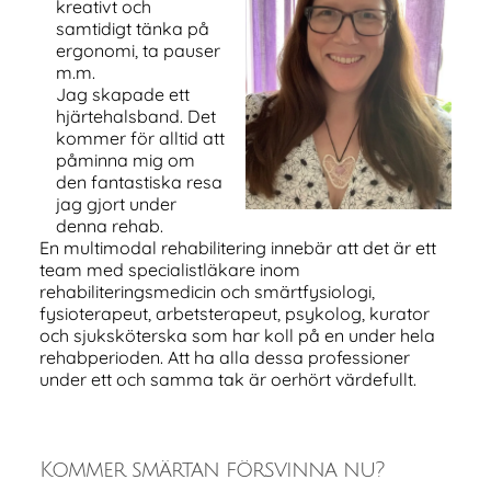
kreativt och
samtidigt tänka på
ergonomi, ta pauser
m.m.
Jag skapade ett
hjärtehalsband. Det
kommer för alltid att
påminna mig om
den fantastiska resa
jag gjort under
denna rehab.
En multimodal rehabilitering innebär att det är ett
team med specialistläkare inom
rehabiliteringsmedicin och smärtfysiologi,
fysioterapeut, arbetsterapeut, psykolog, kurator
och sjuksköterska som har koll på en under hela
rehabperioden. Att ha alla dessa professioner
under ett och samma tak är oerhört värdefullt.
Kommer smärtan försvinna nu?