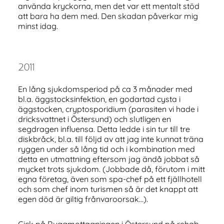
använda kryckorna, men det var ett mentalt stöd
att bara ha dem med. Den skadan påverkar mig
minst idag.
2011
En lång sjukdomsperiod på ca 3 månader med
bl.a. äggstocksinfektion, en godartad cysta i
äggstocken, cryptosporidium (parasiten vi hade i
dricksvattnet i Östersund) och slutligen en
segdragen influensa. Detta ledde i sin tur till tre
diskbråck, bl.a. till följd av att jag inte kunnat träna
ryggen under så lång tid och i kombination med
detta en utmattning eftersom jag ändå jobbat så
mycket trots sjukdom. (Jobbade då, förutom i mitt
egna företag, även som spa-chef på ett fjällhotell
och som chef inom turismen så är det knappt att
egen död är giltig frånvaroorsak…).
Gick på Ryggmottagningen i Östersund på rehab,