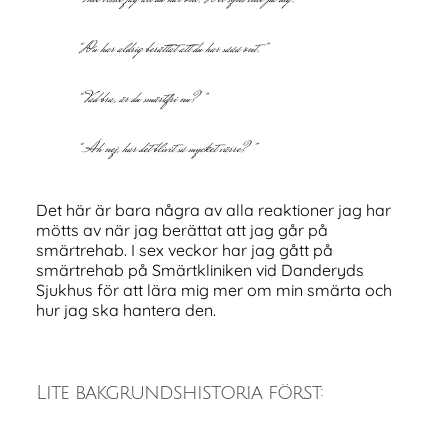
“Du har aldrig berättat att du har sååå ont.”
“Vad bra, är du smärtfri nu?”
“Åh nej, har det blivit så mycket värre?”
Det här är bara några av alla reaktioner jag har
mötts av när jag berättat att jag går på
smärtrehab. I sex veckor har jag gått på
smärtrehab på Smärtkliniken vid Danderyds
Sjukhus för att lära mig mer om min smärta och
hur jag ska hantera den.
Lite bakgrundshistoria först: