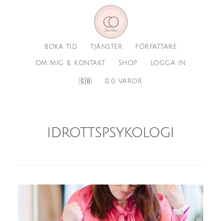
Hoppa
Hoppa
till
till
huvudinnehåll
sidfot
BOKA TID
TJÄNSTER
FÖRFATTARE
OM MIG & KONTAKT
SHOP
LOGGA IN
🇬🇧
0 VAROR
idrottspsykologi