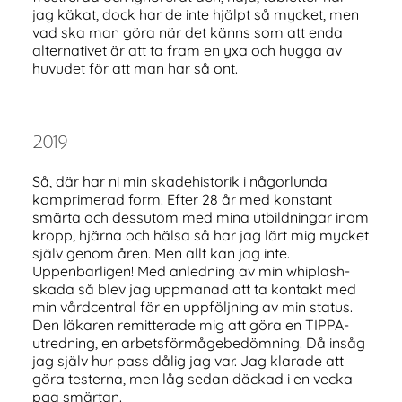
jag käkat, dock har de inte hjälpt så mycket, men
vad ska man göra när det känns som att enda
alternativet är att ta fram en yxa och hugga av
huvudet för att man har så ont.
2019
Så, där har ni min skadehistorik i någorlunda
komprimerad form. Efter 28 år med konstant
smärta och dessutom med mina utbildningar inom
kropp, hjärna och hälsa så har jag lärt mig mycket
själv genom åren. Men allt kan jag inte.
Uppenbarligen! Med anledning av min whiplash-
skada så blev jag uppmanad att ta kontakt med
min vårdcentral för en uppföljning av min status.
Den läkaren remitterade mig att göra en TIPPA-
utredning, en arbetsförmågebedömning. Då insåg
jag själv hur pass dålig jag var. Jag klarade att
göra testerna, men låg sedan däckad i en vecka
pga smärtan.