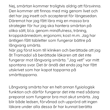
Nej, smärtan kommer troligtvis aldrig att försvinna.
Den kommer att finnas med mig genom livet och
det har jag insett och accepterat för längesedan.
Däremot har jag fått lära mig en massa bra
strategier för hur jag ska hantera smärtan på
olika sätt, bl.a. genom mindfulness, träning,
kroppskännedom, ergonomi, kost m.m. Jag har
äntligen fått tabletter som fungerar bättre på
långvarig smärta.
När jag först kom till kliniken och berättade att jag
åt Tramadol så berättade läkaren att det inte
fungerar mot långvarig smärta. “Jag vet!” var mitt
spontana svar. Det är ändå det enda jag har fått
utskrivet som har kapat topparna på
smärttopparna.
Långvarig smärta har en helt annan fysiologisk
funktion och därför fungerar det inte med sådana
preparat som fungerar bra mot akut smärta. Jag
blir både ledsen, förvånad och upprörd att ingen
läkare under alla dessa år har kunnat berätta