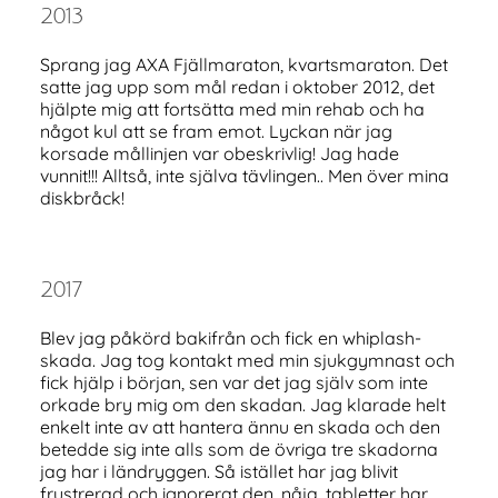
2013
Sprang jag AXA Fjällmaraton, kvartsmaraton. Det
satte jag upp som mål redan i oktober 2012, det
hjälpte mig att fortsätta med min rehab och ha
något kul att se fram emot. Lyckan när jag
korsade mållinjen var obeskrivlig! Jag hade
vunnit!!! Alltså, inte själva tävlingen.. Men över mina
diskbråck!
2017
Blev jag påkörd bakifrån och fick en whiplash-
skada. Jag tog kontakt med min sjukgymnast och
fick hjälp i början, sen var det jag själv som inte
orkade bry mig om den skadan. Jag klarade helt
enkelt inte av att hantera ännu en skada och den
betedde sig inte alls som de övriga tre skadorna
jag har i ländryggen. Så istället har jag blivit
frustrerad och ignorerat den, nåja, tabletter har