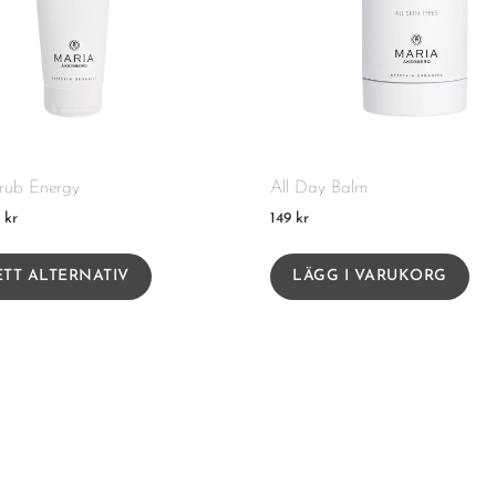
rub Energy
All Day Balm
9
kr
149
kr
ETT ALTERNATIV
LÄGG I VARUKORG