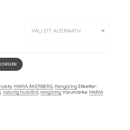
UKORGEN
nsikte
,
MARIA ÅKERBERG
,
Rengöring
Etiketter:
G
,
naturlig hudvård
,
rengöring
Varumärke:
MARIA