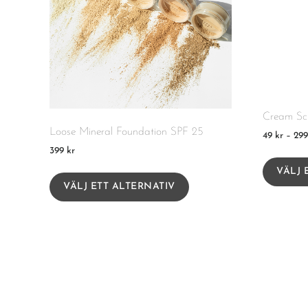
Cream Sc
Loose Mineral Foundation SPF 25
49
kr
–
29
399
kr
VÄLJ 
VÄLJ ETT ALTERNATIV