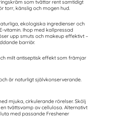
ingskräm som tvättar rent samtidigt
r torr, känslig och mogen hud.
naturliga, ekologiska ingredienser och
e E-vitamin. Ihop med kallpressad
öser upp smuts och makeup effektivt –
yddande barriär.
ch milt antiseptisk effekt som främjar
r och är naturligt självkonserverande.
d mjuka, cirkulerande rörelser. Skölj
n tvättsvamp av cellulosa. Alternativt
Avsluta med passande Freshener