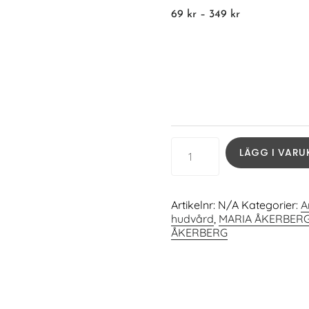
69
kr
–
349
kr
Storlek
LÄGG I VAR
Artikelnr:
N/A
Kategorier:
A
hudvård
,
MARIA ÅKERBER
ÅKERBERG