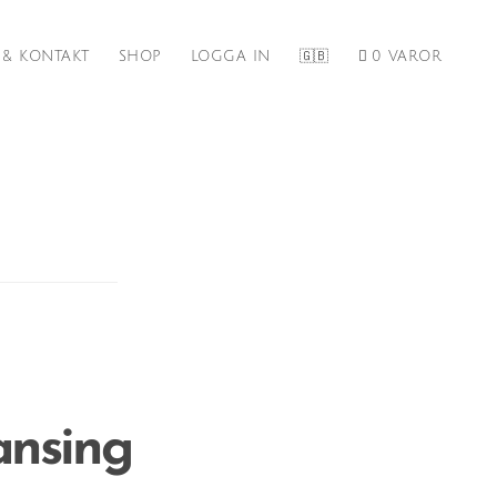
 & KONTAKT
SHOP
LOGGA IN
🇬🇧
0 VAROR
ansing