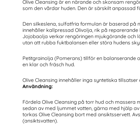
Olive Cleansing är en närande och skonsam rengör
som den vårdar huden. Den är särskilt anpassad fö
Den silkeslena, sulfatfria formulan är baserad på 
innehåller kallpressad Olivolja, rik på reparerand
Jojobaolja verkar rengöringen mjukgörande och l
utan att rubba fuktbalansen eller störa hudens sk
Petitgrainolja (Pomerans) tillför en balanserande o
en klar och fräsch hud.
Olive Cleansing innehåller inga syntetiska tillsatse
Användning:
Fördela Olive Cleansing på torr hud och massera me
sedan av med ljummet vatten, gärna med hjälp av e
torkas Olive Cleansing bort med ansiktsservett. 
(ansiktsvatten).