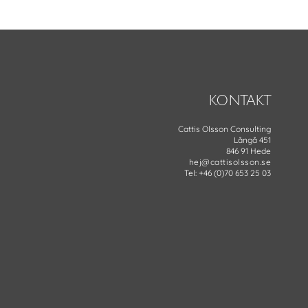
KONTAKT
Cattis Olsson Consulting
Långå 451
846 91 Hede
hej@cattisolsson.se
Tel: +46 (0)70 653 25 03