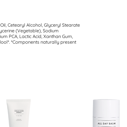
il, Cetearyl Alcohol, Glyceryl Stearate
lycerine (Vegetable), Sodium
dium PCA, Lactic Acid, Xanthan Gum,
alool*. *Components naturally present