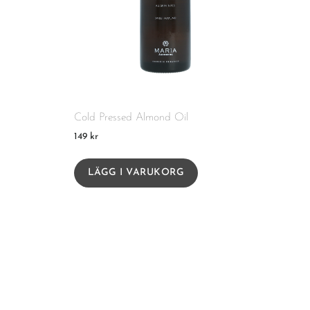
Cold Pressed Almond Oil
149
kr
LÄGG I VARUKORG