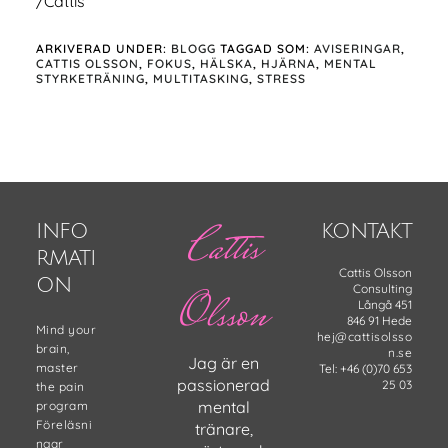
/Cattis
ARKIVERAD UNDER:
BLOGG
TAGGAD SOM:
AVISERINGAR
,
CATTIS OLSSON
,
FOKUS
,
HÄLSKA
,
HJÄRNA
,
MENTAL
STYRKETRÄNING
,
MULTITASKING
,
STRESS
Footer
Cattis
INFO
KONTAKT
RMATI
Cattis Olsson
ON
Consulting
Olsson
Långå 451
846 91 Hede
Mind your
hej@cattisolsso
brain,
n.se
Jag är en
master
Tel: +46 (0)70 653
passionerad
25 03
the pain
mental
program
Föreläsni
tränare,
ngar