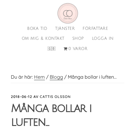
Hoppa
Hoppa
till
till
huvudinnehåll
sidfot
BOKA TID
TJÄNSTER
FÖRFATTARE
OM MIG & KONTAKT
SHOP
LOGGA IN
🇬🇧
0 VAROR
Du är här:
Hem
/
Blogg
/
Många bollar i luften…
2018-06-12
AV
CATTIS OLSSON
Många bollar i
luften…