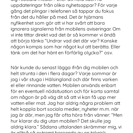
uppdateringar från olika nyhetsappar? För varje
gång det plingar i telefonen så tappar du fokus
från det du håller på med. Det är hjärnans
nyfikenhet som gör att vi har svårt att bara
ignorera signalerna från mobilens aviseringar. Om
vi inte tittar direkt vad det är så kommer vi ändå
att börja tänka “Undrar vad det där var? Kanske
någon kompis som har något kul att berätta. Eller
tänk om det har hänt en förfärlig olycka?” osv.
När kunde du senast lägga ifrån dig mobilen och
helt strunta i den i flera dagar? Varje sommar är
jag i vår stuga i Hälsingland och där finns varken
el eller rinnande vatten. Mobilen används enbart
för en eventuell nödsituation och för korta samtal
om någon är på väg dit så att vi kan få upp mer
vatten eller mat. Jag har aldrig några problem att
helt koppla bort sociala medier, nyheter m.m. när
jag är där, men jag får ofta höra från vänner: “Men
hur klarar du dig utan mobilen? Det skulle jag
aldrig klara.” Sådana uttalanden skrämmer mig, vi
är alltså så extremt beroende av en teknisk