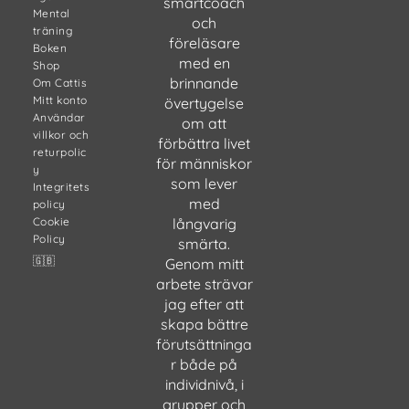
smärtcoach
Mental
och
träning
föreläsare
Boken
med en
Shop
brinnande
Om Cattis
Mitt konto
övertygelse
Användar
om att
villkor och
förbättra livet
returpolic
för människor
y
som lever
Integritets
med
policy
Cookie
långvarig
Policy
smärta.
🇬🇧
Genom mitt
arbete strävar
jag efter att
skapa bättre
förutsättninga
r både på
individnivå, i
grupper och