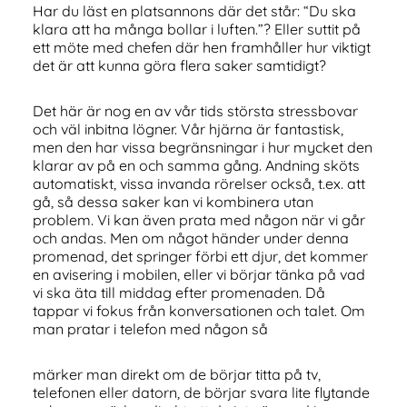
Har du läst en platsannons där det står: “Du ska
klara att ha många bollar i luften.”? Eller suttit på
ett möte med chefen där hen framhåller hur viktigt
det är att kunna göra flera saker samtidigt?
Det här är nog en av vår tids största stressbovar
och väl inbitna lögner. Vår hjärna är fantastisk,
men den har vissa begränsningar i hur mycket den
klarar av på en och samma gång. Andning sköts
automatiskt, vissa invanda rörelser också, t.ex. att
gå, så dessa saker kan vi kombinera utan
problem. Vi kan även prata med någon när vi går
och andas. Men om något händer under denna
promenad, det springer förbi ett djur, det kommer
en avisering i mobilen, eller vi börjar tänka på vad
vi ska äta till middag efter promenaden. Då
tappar vi fokus från konversationen och talet. Om
man pratar i telefon med någon så
märker man direkt om de börjar titta på tv,
telefonen eller datorn, de börjar svara lite flytande