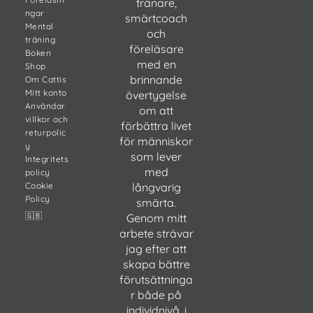
tränare,
ngar
smärtcoach
Mental
och
träning
föreläsare
Boken
med en
Shop
brinnande
Om Cattis
Mitt konto
övertygelse
Användar
om att
villkor och
förbättra livet
returpolic
för människor
y
som lever
Integritets
med
policy
Cookie
långvarig
Policy
smärta.
🇬🇧
Genom mitt
arbete strävar
jag efter att
skapa bättre
förutsättninga
r både på
individnivå, i