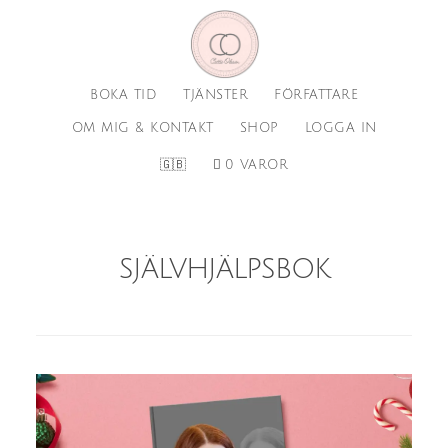
Hoppa
Hoppa
till
till
huvudinnehåll
sidfot
BOKA TID
TJÄNSTER
FÖRFATTARE
OM MIG & KONTAKT
SHOP
LOGGA IN
🇬🇧
0 VAROR
självhjälpsbok