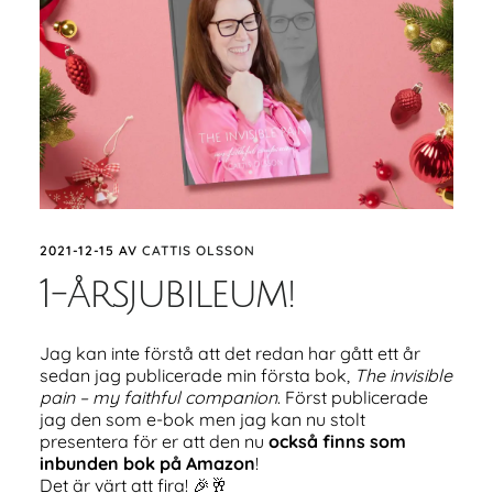
2021-12-15
AV
CATTIS OLSSON
1-årsjubileum!
Jag kan inte förstå att det redan har gått ett år
sedan jag publicerade min första bok,
The invisible
pain – my faithful companion
. Först publicerade
jag den som e-bok men jag kan nu stolt
presentera för er att den nu
också finns som
inbunden bok på Amazon
!
Det är värt att fira! 🎉🥂