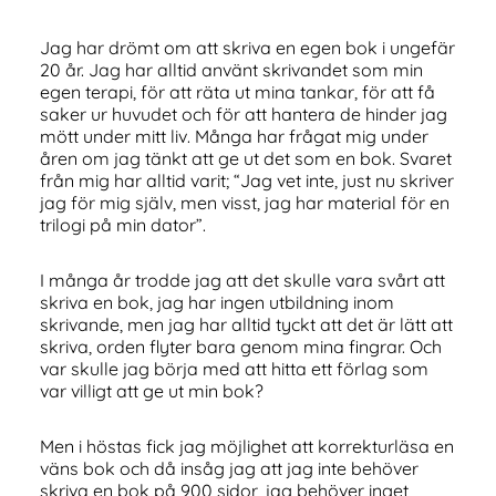
Jag har drömt om att skriva en egen bok i ungefär
20 år. Jag har alltid använt skrivandet som min
egen terapi, för att räta ut mina tankar, för att få
saker ur huvudet och för att hantera de hinder jag
mött under mitt liv. Många har frågat mig under
åren om jag tänkt att ge ut det som en bok. Svaret
från mig har alltid varit; “Jag vet inte, just nu skriver
jag för mig själv, men visst, jag har material för en
trilogi på min dator”.
I många år trodde jag att det skulle vara svårt att
skriva en bok, jag har ingen utbildning inom
skrivande, men jag har alltid tyckt att det är lätt att
skriva, orden flyter bara genom mina fingrar. Och
var skulle jag börja med att hitta ett förlag som
var villigt att ge ut min bok?
Men i höstas fick jag möjlighet att korrekturläsa en
väns bok och då insåg jag att jag inte behöver
skriva en bok på 900 sidor, jag behöver inget