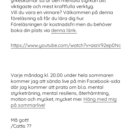
yrkeskarriär så är den mentala styrkan ditt
viktigaste och mest kraftfulla verktyg.
Vill du vara en vinnare? Välkommen på denna
föreläsning så får du lära dig hur.
Föreläsningen är kostnadsfri men du behöver
boka din plats via
denna länk.
https://www.youtube.com/watch?v=aiaV92ep0Nc
Varje måndag kl. 20.00 under hela sommaren
kommer jag att sända live på min Facebook-sida
där jag kommer att prata om bl.a. mental
styrketräning, mental resiliens, återhämtning,
motion och mycket, mycket mer.
Häng med mig
på sommarlive!
Må gott!
/Cattis ??