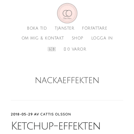
Hoppa
Hoppa
till
till
huvudinnehåll
sidfot
BOKA TID
TJÄNSTER
FÖRFATTARE
OM MIG & KONTAKT
SHOP
LOGGA IN
🇬🇧
0 VAROR
nackaeffekten
2018-05-29
AV
CATTIS OLSSON
Ketchup-effekten