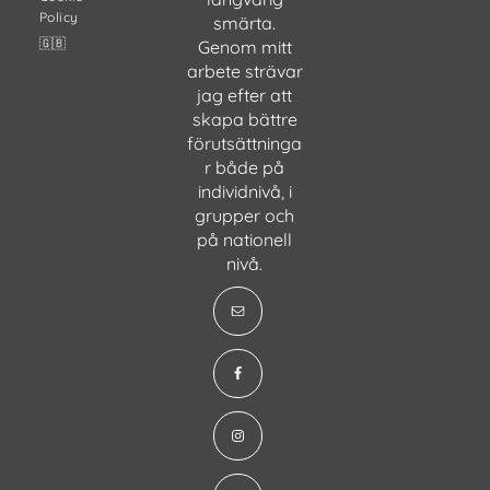
Policy
smärta.
🇬🇧
Genom mitt
arbete strävar
jag efter att
skapa bättre
förutsättninga
r både på
individnivå, i
grupper och
på nationell
nivå.