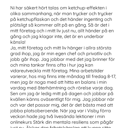
Ni har säkert hört talas om ketchup-effekten i
olika sammanhang, när man trycker och trycker
på ketchupflaskan och det händer ingenting och
plötsligt så kommer allt på en gång. Så är det i
mitt företag och i mitt liv just nu, allt händer på en
gång och jag klagar inte, det är en underbar
känsla!
Ja, mitt företag och mitt liv hänger i allra största
grad ihop, jag är min egen chef och privatliv och
jobb går ihop. Jag jobbar med det jag brinner för
och mina tankar finns ofta i hur jag kan
vidareutveckla mitt företag. Mina arbetstider
varierar, hos mig finns inte måndag till fredag 8-17,
men jag är noga med att hitta en balans i min
vardag med återhämtning och rörelse varje dag.
Sen om jag är ledig mitt på dagen och jobbar på
kvällen känns oväsentligt för mig. Jag jobbar när
och var det passar mig, det är det bästa med att
jobba platsoberoende. När jag var i Visby förra
veckan hade jag två livesända lektioner i min
onlinekurs Stärk din mentala resiliens som pågår
just nu. Älskar den frihetskänslan att kunna sitta