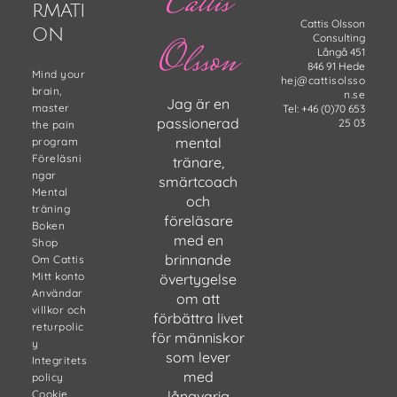
Cattis
RMATI
Cattis Olsson
ON
Consulting
Olsson
Långå 451
846 91 Hede
Mind your
hej@cattisolsso
brain,
n.se
Jag är en
master
Tel: +46 (0)70 653
passionerad
25 03
the pain
mental
program
Föreläsni
tränare,
ngar
smärtcoach
Mental
och
träning
föreläsare
Boken
med en
Shop
brinnande
Om Cattis
Mitt konto
övertygelse
Användar
om att
villkor och
förbättra livet
returpolic
för människor
y
som lever
Integritets
med
policy
Cookie
långvarig