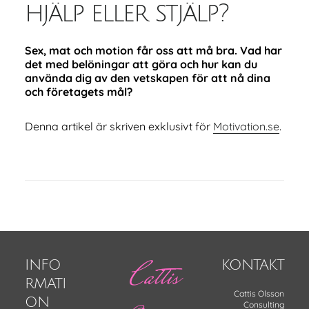
hjälp eller stjälp?
Sex, mat och motion får oss att må bra. Vad har
det med belöningar att göra och hur kan du
använda dig av den vetskapen för att nå dina
och företagets mål?
Denna artikel är skriven exklusivt för
Motivation.se
.
Footer
Cattis
INFO
KONTAKT
RMATI
Cattis Olsson
ON
Consulting