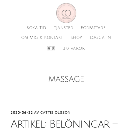
Hoppa
Hoppa
till
till
huvudinnehåll
sidfot
BOKA TID
TJÄNSTER
FÖRFATTARE
OM MIG & KONTAKT
SHOP
LOGGA IN
🇬🇧
0 VAROR
massage
2020-06-22
AV
CATTIS OLSSON
Artikel: Belöningar –