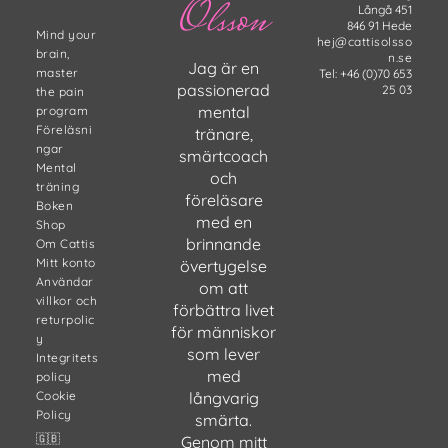
Olsson
Långå 451
846 91 Hede
Mind your
hej@cattisolsso
brain,
n.se
Jag är en
master
Tel: +46 (0)70 653
passionerad
25 03
the pain
mental
program
Föreläsni
tränare,
ngar
smärtcoach
Mental
och
träning
föreläsare
Boken
med en
Shop
brinnande
Om Cattis
Mitt konto
övertygelse
Användar
om att
villkor och
förbättra livet
returpolic
för människor
y
som lever
Integritets
med
policy
Cookie
långvarig
Policy
smärta.
🇬🇧
Genom mitt