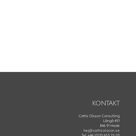
KONTAKT
Cattis Olsson Consulting
Långå 451
846 91 Hede
hej@cattisolsson.se
Tel: +46 (0)70 653 25 03