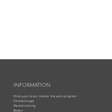
Footer
INFORMATION
Mind your brain, master the pain program
Föreläsningar
Mental träning
Boken