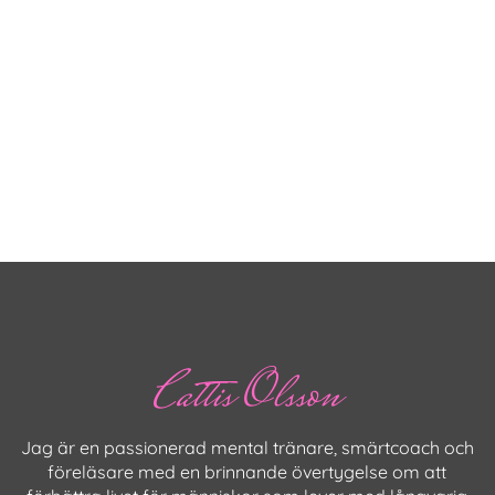
Cattis Olsson
Jag är en passionerad mental tränare, smärtcoach och
föreläsare med en brinnande övertygelse om att