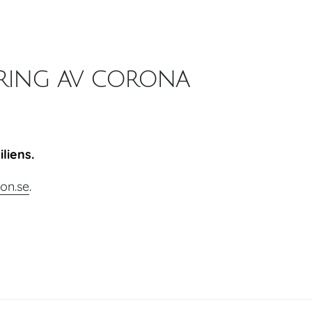
ering av corona
liens.
ion.se
.