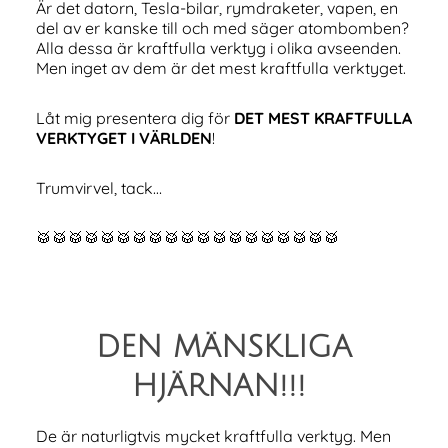
Är det datorn, Tesla-bilar, rymdraketer, vapen, en
del av er kanske till och med säger atombomben?
Alla dessa är kraftfulla verktyg i olika avseenden.
Men inget av dem är det mest kraftfulla verktyget.
Låt mig presentera dig för
DET MEST KRAFTFULLA
VERKTYGET I VÄRLDEN
!
Trumvirvel, tack…
🥁🥁🥁🥁🥁🥁🥁🥁🥁🥁🥁🥁🥁🥁🥁🥁🥁🥁🥁
DEN MÄNSKLIGA
HJÄRNAN!!!
De är naturligtvis mycket kraftfulla verktyg. Men