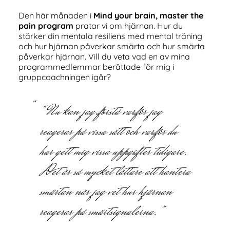
Den här månaden i
Mind your brain, master the
pain program
pratar vi om hjärnan. Hur du
stärker din mentala resiliens med mental träning
och hur hjärnan påverkar smärta och hur smärta
påverkar hjärnan. Vill du veta vad en av mina
programmedlemmar berättade för mig i
gruppcoachningen igår?
“Nu kan jag förstå varför jag
reagerar på vissa sätt och varför du
har gett mig vissa uppgifter tidigare.
Det är så mycket lättare att hantera
smärtan när jag vet hur hjärnan
reagerar på smärtsignalerna.”