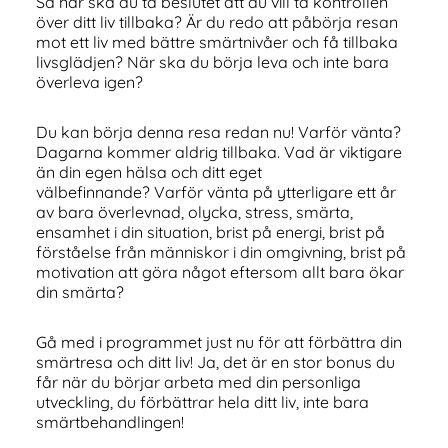
Så när ska du ta beslutet att du vill ta kontrollen
över ditt liv tillbaka? Är du redo att påbörja resan
mot ett liv med bättre smärtnivåer och få tillbaka
livsglädjen? När ska du börja leva och inte bara
överleva igen?
Du kan börja denna resa redan nu! Varför vänta?
Dagarna kommer aldrig tillbaka. Vad är viktigare
än din egen hälsa och ditt eget
välbefinnande? Varför vänta på ytterligare ett år
av bara överlevnad, olycka, stress, smärta,
ensamhet i din situation, brist på energi, brist på
förståelse från människor i din omgivning, brist på
motivation att göra något eftersom allt bara ökar
din smärta?
Gå med i programmet just nu för att förbättra din
smärtresa och ditt liv! Ja, det är en stor bonus du
får när du börjar arbeta med din personliga
utveckling, du förbättrar hela ditt liv, inte bara
smärtbehandlingen!