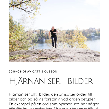
2018-08-01
AV
CATTIS OLSSON
Hjärnan ser i bilder
Hjärnan ser allt i bilder, den omsätter orden till
bilder och på så vis förstår vi vad orden betyder.
Ett exempel på ett ord som hjärnan inte har någon
bild för är just ordet
inte.
Så om du har en målbild