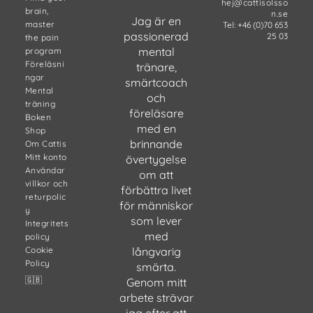
hej@cattisolsso
brain,
n.se
Jag är en
master
Tel: +46 (0)70 653
passionerad
25 03
the pain
mental
program
Föreläsni
tränare,
ngar
smärtcoach
Mental
och
träning
föreläsare
Boken
med en
Shop
brinnande
Om Cattis
Mitt konto
övertygelse
Användar
om att
villkor och
förbättra livet
returpolic
för människor
y
som lever
Integritets
med
policy
Cookie
långvarig
Policy
smärta.
🇬🇧
Genom mitt
arbete strävar
jag efter att