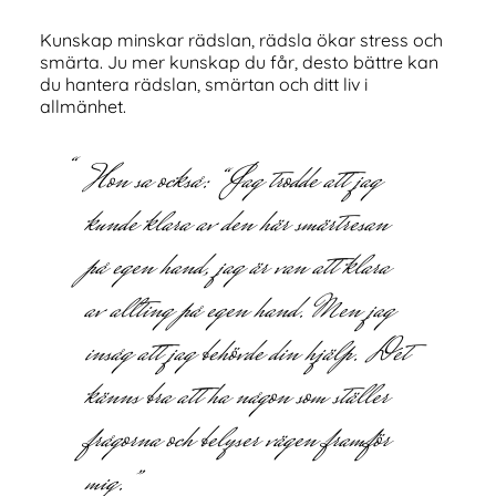
Kunskap minskar rädslan, rädsla ökar stress och
smärta. Ju mer kunskap du får, desto bättre kan
du hantera rädslan, smärtan och ditt liv i
allmänhet.
Hon sa också: “Jag trodde att jag
kunde klara av den här smärtresan
på egen hand, jag är van att klara
av allting på egen hand. Men jag
insåg att jag behövde din hjälp. Det
känns bra att ha någon som ställer
frågorna och belyser vägen framför
mig.”