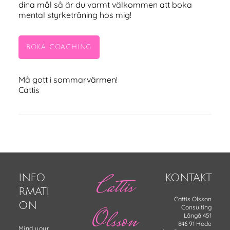
dina mål så är du varmt välkommen att boka
mental styrketräning hos mig!
BOKA COACHING
Må gott i sommarvärmen!
Cattis
Footer
Cattis
INFO
KONTAKT
RMATI
Cattis Olsson
ON
Consulting
Olsson
Långå 451
846 91 Hede
Mind your