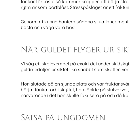
tankar får fäste så kommer kroppen att börja strejka
rytm är som bortblåst. Stresspåslaget är ett faktum
Genom att kunna hantera sådana situationer mental
bästa och våga vara bäst!
När guldet flyger ur sik
Vi såg ett skolexempel på exakt det under skidsky
guldmedaljen ur siktet lika snabbt som skotten ven
Hon slutade på en sjunde plats och var fruktansvär
börjat tänka förbi skyttet, hon tänkte på slutvarv
närvarande i det hon skulle fokusera på och då ko
Satsa på ungdomen