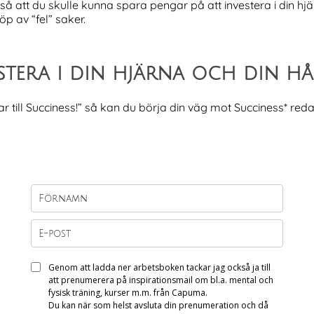
r så att du skulle kunna spara pengar på att investera i din hj
p av “fel” saker.
estera i din hjärna och din 
till Succiness!” så kan du börja din väg mot Succiness* reda
Genom att ladda ner arbetsboken tackar jag också ja till
att prenumerera på inspirationsmail om bl.a. mental och
fysisk träning, kurser m.m. från Capuma.
Du kan när som helst avsluta din prenumeration och då