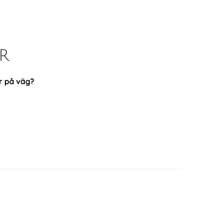
r
r på väg?