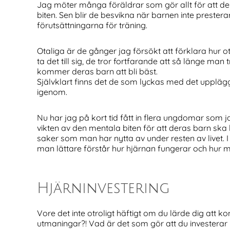
Jag möter många föräldrar som gör allt för att der
biten. Sen blir de besvikna när barnen inte presterar
förutsättningarna för träning.
Otaliga är de gånger jag försökt att förklara hur otr
ta det till sig, de tror fortfarande att så länge ma
kommer deras barn att bli bäst.
Självklart finns det de som lyckas med det upplägg
igenom.
Nu har jag på kort tid fått in flera ungdomar som j
vikten av den mentala biten för att deras barn ska
saker som man har nytta av under resten av livet. I 
man lättare förstår hur hjärnan fungerar och hu
Hjärninvestering
Vore det inte otroligt häftigt om du lärde dig att ko
utmaningar?! Vad är det som gör att du investerar i 