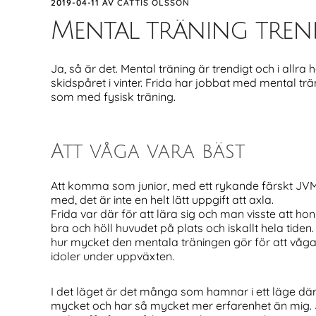
2019-04-11
AV
CATTIS OLSSON
Mental träning tren
Ja, så är det. Mental träning är trendigt och i al
skidspåret i vinter. Frida har jobbat med mental trä
som med fysisk träning.
Att våga vara bäst
Att komma som junior, med ett rykande färskt JVM-g
med, det är inte en helt lätt uppgift att axla.
Frida var där för att lära sig och man visste att ho
bra och höll huvudet på plats och iskallt hela tiden
hur mycket den mentala träningen gör för att våga
idoler under uppväxten.
I det läget är det många som hamnar i ett läge där 
mycket och har så mycket mer erfarenhet än mig. J