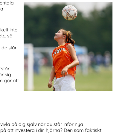
mentala
ta
kelt inte
tc. så
 de slår
rstår
r sig
m gör att
vivla på dig själv när du står inför nya
 på att investera i din hjärna? Den som faktiskt