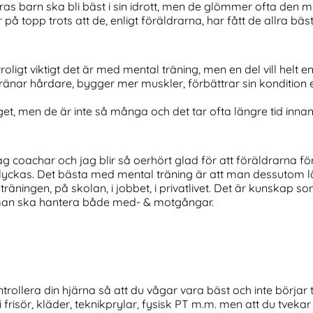
as barn ska bli bäst i sin idrott, men de glömmer ofta den 
 på topp trots att de, enligt föräldrarna, har fått de allra bäs
oligt viktigt det är med mental träning, men en del vill helt en
n tränar hårdare, bygger mer muskler, förbättrar sin kondition e
et, men de är inte så många och det tar ofta längre tid innan
ag coachar och jag blir så oerhört glad för att föräldrarna fö
 lyckas. Det bästa med mental träning är att man dessutom lä
träningen, på skolan, i jobbet, i privatlivet. Det är kunskap so
r man ska hantera både med- & motgångar.
ntrollera din hjärna så att du vågar vara bäst och inte börjar t
frisör, kläder, teknikprylar, fysisk PT m.m. men att du tvekar