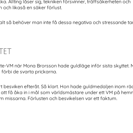
. Allting låser sig, tekniken försvinner, träffsäkerheten och
 och likaså en säker förlust.
t så behöver man inte få dessa negativa och stressande tank
tet
tte-VM när Mona Brorsson hade guldläge inför sista skyttet. 
 förbi de svarta prickarna.
t besviken efteråt. Så klart. Hon hade guldmedaljen inom räc
et, att få åka in i mål som världsmästare under ett VM på he
m missarna. Förlusten och besvikelsen var ett faktum.