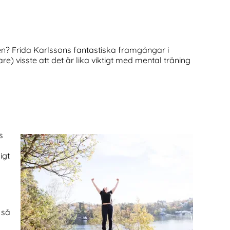
gen? Frida Karlssons fantastiska framgångar i
e) visste att det är lika viktigt med mental träning
s
igt
 så