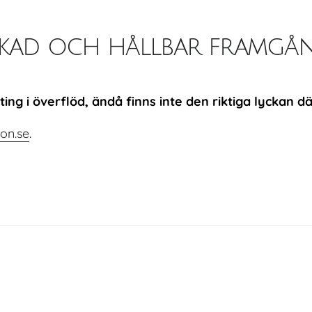
lyckad och hållbar framgå
ing i överflöd, ändå finns inte den riktiga lyckan dä
ion.se
.