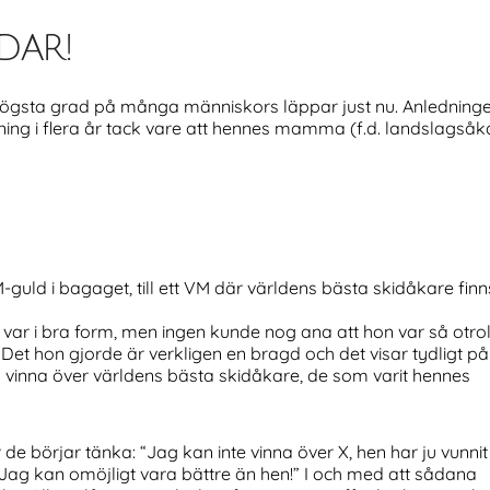
dar!
lra högsta grad på många människors läppar just nu. Anlednin
ning i flera år tack vare att hennes mamma (f.d. landslagsåkar
uld i bagaget, till ett VM där världens bästa skidåkare finn
n var i bra form, men ingen kunde nog ana att hon var så otrol
. Det hon gjorde är verkligen en bragd och det visar tydligt på
 vinna över världens bästa skidåkare, de som varit hennes
de börjar tänka: “Jag kan inte vinna över X, hen har ju vunnit
ag kan omöjligt vara bättre än hen!” I och med att sådana