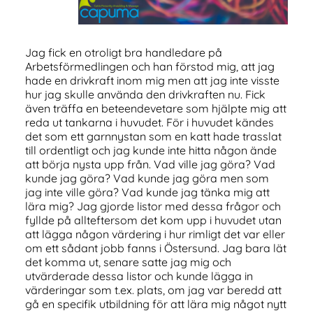
Jag fick en otroligt bra handledare på
Arbetsförmedlingen och han förstod mig, att jag
hade en drivkraft inom mig men att jag inte visste
hur jag skulle använda den drivkraften nu. Fick
även träffa en beteendevetare som hjälpte mig att
reda ut tankarna i huvudet. För i huvudet kändes
det som ett garnnystan som en katt hade trasslat
till ordentligt och jag kunde inte hitta någon ände
att börja nysta upp från. Vad ville jag göra? Vad
kunde jag göra? Vad kunde jag göra men som
jag inte ville göra? Vad kunde jag tänka mig att
lära mig? Jag gjorde listor med dessa frågor och
fyllde på allteftersom det kom upp i huvudet utan
att lägga någon värdering i hur rimligt det var eller
om ett sådant jobb fanns i Östersund. Jag bara lät
det komma ut, senare satte jag mig och
utvärderade dessa listor och kunde lägga in
värderingar som t.ex. plats, om jag var beredd att
gå en specifik utbildning för att lära mig något nytt