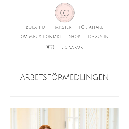
Hoppa
Hoppa
till
till
huvudinnehåll
sidfot
BOKA TID
TJÄNSTER
FÖRFATTARE
OM MIG & KONTAKT
SHOP
LOGGA IN
🇬🇧
0 VAROR
arbetsförmedlingen