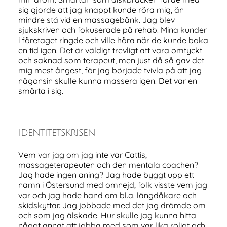
sig gjorde att jag knappt kunde röra mig, än
mindre stå vid en massagebänk. Jag blev
sjukskriven och fokuserade på rehab. Mina kunder
i företaget ringde och ville höra när de kunde boka
en tid igen. Det är väldigt trevligt att vara omtyckt
och saknad som terapeut, men just då så gav det
mig mest ångest, för jag började tvivla på att jag
någonsin skulle kunna massera igen. Det var en
smärta i sig.
Identitetskrisen
Vem var jag om jag inte var Cattis,
massageterapeuten och den mentala coachen?
Jag hade ingen aning? Jag hade byggt upp ett
namn i Östersund med omnejd, folk visste vem jag
var och jag hade hand om bl.a. längdåkare och
skidskyttar. Jag jobbade med det jag drömde om
och som jag älskade. Hur skulle jag kunna hitta
något annat att jobba med som var lika roligt och