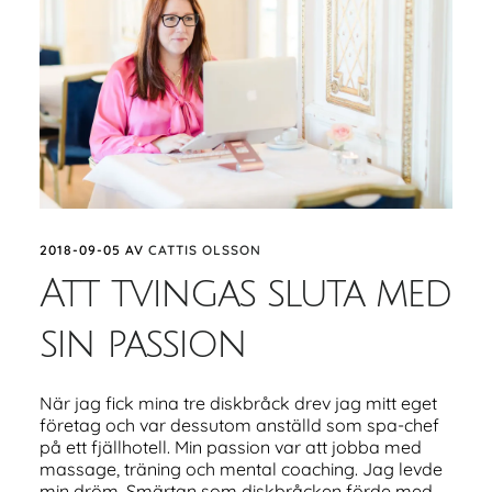
2018-09-05
AV
CATTIS OLSSON
Att tvingas sluta med
sin passion
När jag fick mina tre diskbråck drev jag mitt eget
företag och var dessutom anställd som spa-chef
på ett fjällhotell. Min passion var att jobba med
massage, träning och mental coaching. Jag levde
min dröm. Smärtan som diskbråcken förde med