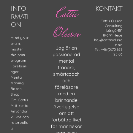
Cattis
INFO
KONTAKT
RMATI
Cattis Olsson
ON
Consulting
Olsson
Långå 451
846 91 Hede
Mind your
hej@cattisolsso
brain,
n.se
Jag är en
master
Tel: +46 (0)70 653
passionerad
25 03
the pain
mental
program
Föreläsni
tränare,
ngar
smärtcoach
Mental
och
träning
föreläsare
Boken
med en
Shop
brinnande
Om Cattis
Mitt konto
övertygelse
Användar
om att
villkor och
förbättra livet
returpolic
för människor
y
som lever