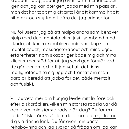
kroppen. Idag jobbar jag även som mental coach
igen och jag kan återigen jobba med min passion,
men det har tagit mig ett antal år att komma hit att
hitta ork och styrka att göra det jag brinner för.
Nu fokuserar jag på att hjälpa andra som behöver
hjälp med den mentala biten just i samband med
skada, att kunna kombinera min kunskap som
mental coach, massageterapeut och mina egna
erfarenheter inom skador ger både mig och mina
klienter mer stöd för att jag verkligen förstår vad
de går igenom och att jag vet att det finns
möjligheter att ta sig upp och framåt om man
bara är beredd att jobba för det, både mentalt
och fysiskt.
Vill du veta mer om hur jag levde mitt liv före och
efter diskbråcken, vilken min största rädsla var då
och vilken min största rädsla är idag? Du får min
serie “Diskbråcksliv” i fem delar om du
registrerar
dig via denna länk.
Du får även min bästa
rehabövning och jag svarar på frågan om jag kan