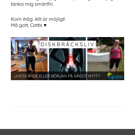
tänka mig smärtfri.
Kom ihåg: Allt är möjligt!
Må gott, Cattis ♥
Footer