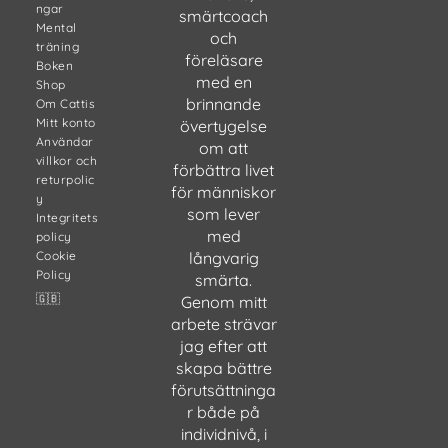
ngar
smärtcoach
Mental
och
träning
föreläsare
Boken
med en
Shop
brinnande
Om Cattis
Mitt konto
övertygelse
Användar
om att
villkor och
förbättra livet
returpolic
för människor
y
som lever
Integritets
med
policy
Cookie
långvarig
Policy
smärta.
🇬🇧
Genom mitt
arbete strävar
jag efter att
skapa bättre
förutsättninga
r både på
individnivå, i