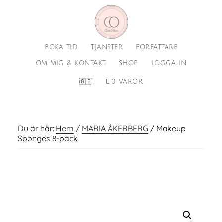
Hoppa
Hoppa
till
till
huvudinnehåll
sidfot
BOKA TID
TJÄNSTER
FÖRFATTARE
OM MIG & KONTAKT
SHOP
LOGGA IN
🇬🇧
0 VAROR
Du är här:
Hem
/
MARIA ÅKERBERG
/
Makeup
Sponges 8-pack