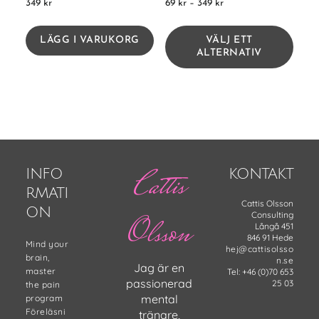
349
kr
69
kr
–
349
kr
LÄGG I VARUKORG
VÄLJ ETT
ALTERNATIV
Cattis
INFO
KONTAKT
RMATI
Cattis Olsson
ON
Consulting
Olsson
Långå 451
846 91 Hede
Mind your
hej@cattisolsso
brain,
n.se
Jag är en
master
Tel: +46 (0)70 653
passionerad
25 03
the pain
mental
program
Föreläsni
tränare,