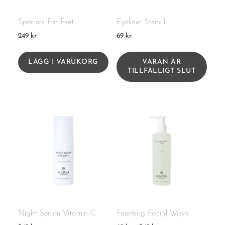
Specials For Feet
Eyeliner Stencil
249
kr
69
kr
LÄGG I VARUKORG
VARAN ÄR
TILLFÄLLIGT SLUT
Night Serum Vitamin C
Foaming Facial Wash