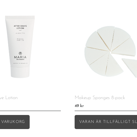
ve Lotion
Makeup Sponges 8-pack
49
kr
I VARUKORG
VARAN ÄR TILLFÄLLIGT S