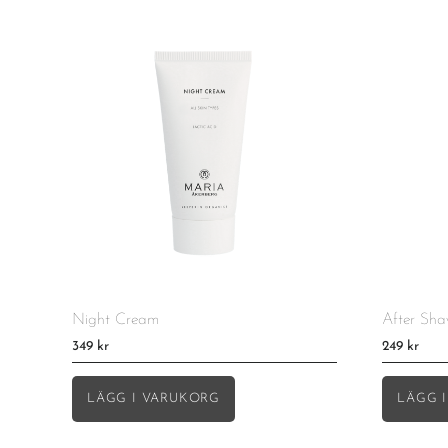
Night Cream
After Sha
349
kr
249
kr
LÄGG I VARUKORG
LÄGG 