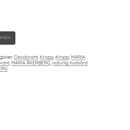
ORGEN
gorier:
Deodorant
,
Kropp
,
Kropp
,
MARIA
rant
,
MARIA ÅKERBERG
,
naturlig hudvård
ERG