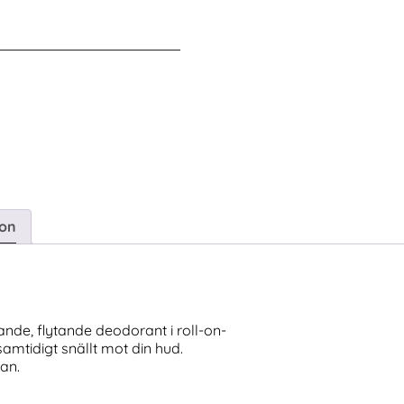
ion
tande, flytande deodorant i roll-on-
samtidigt snällt mot din hud.
an.