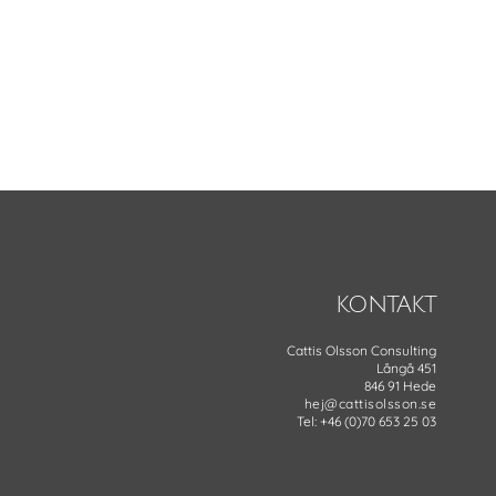
KONTAKT
Cattis Olsson Consulting
Långå 451
846 91 Hede
hej@cattisolsson.se
Tel: +46 (0)70 653 25 03