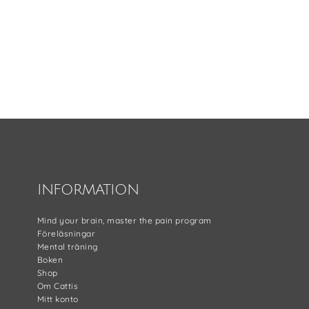
Footer
INFORMATION
Mind your brain, master the pain program
Föreläsningar
Mental träning
Boken
Shop
Om Cattis
Mitt konto