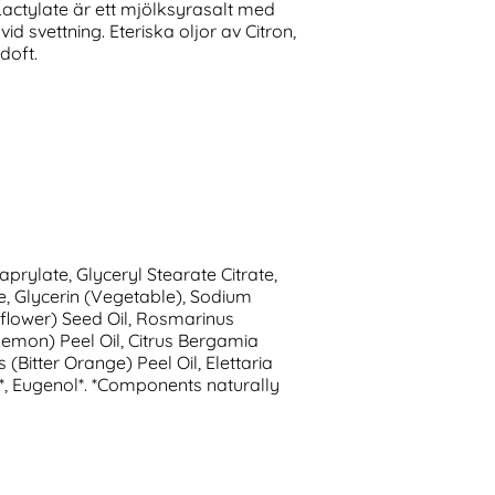
actylate är ett mjölksyrasalt med
 svettning. Eteriska oljor av Citron,
doft.
prylate, Glyceryl Stearate Citrate,
e, Glycerin (Vegetable), Sodium
nflower) Seed Oil, Rosmarinus
Lemon) Peel Oil, Citrus Bergamia
(Bitter Orange) Peel Oil, Elettaria
*, Eugenol*. *Components naturally