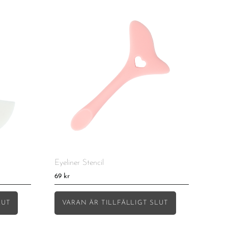
Eyeliner Stencil
69
kr
LUT
VARAN ÄR TILLFÄLLIGT SLUT