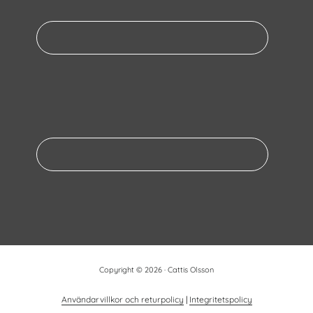
Copyright © 2026 · Cattis Olsson
Användarvillkor och returpolicy
|
Integritetspolicy