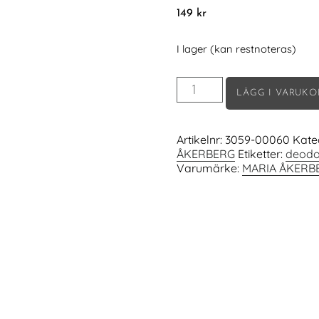
149
kr
I lager (kan restnoteras)
Deo
LÄGG I VARUK
Roll-
On
Beautiful
Artikelnr:
3059-00060
Kate
mängd
ÅKERBERG
Etiketter:
deodo
Varumärke:
MARIA ÅKERB