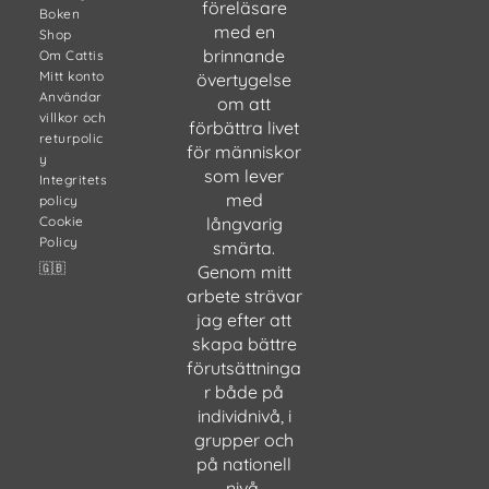
föreläsare
Boken
med en
Shop
brinnande
Om Cattis
Mitt konto
övertygelse
Användar
om att
villkor och
förbättra livet
returpolic
för människor
y
som lever
Integritets
med
policy
Cookie
långvarig
Policy
smärta.
🇬🇧
Genom mitt
arbete strävar
jag efter att
skapa bättre
förutsättninga
r både på
individnivå, i
grupper och
på nationell
nivå.