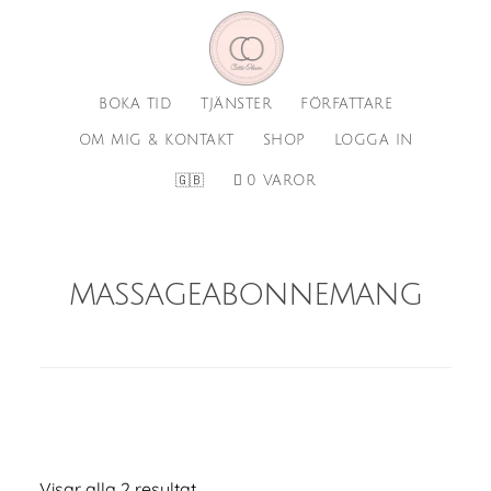
Hoppa
Hoppa
till
till
huvudinnehåll
sidfot
BOKA TID
TJÄNSTER
FÖRFATTARE
OM MIG & KONTAKT
SHOP
LOGGA IN
🇬🇧
0 VAROR
massageabonnemang
Visar alla 2 resultat