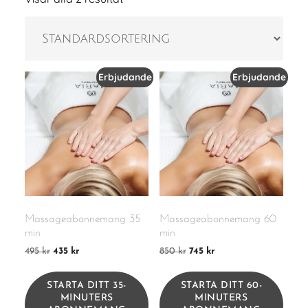
Erbjudande
Erbjudande
Massageabonnemang 35
Massageabonnemang 60
min
min
Det
Det
Det
Det
495
kr
435
kr
850
kr
745
kr
ursprungliga
nuvarande
ursprungliga
nuvarande
priset
priset
priset
priset
STARTA DITT 35-
STARTA DITT 60-
var:
är:
var:
är:
MINUTERS
MINUTERS
495 kr.
435 kr.
850 kr.
745 kr.