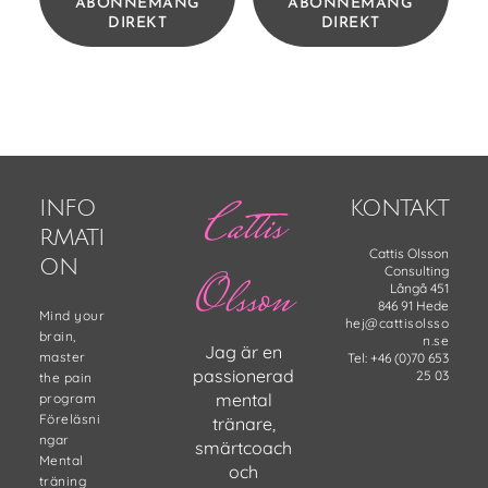
ABONNEMANG
ABONNEMANG
DIREKT
DIREKT
Footer
Cattis
INFO
KONTAKT
RMATI
Cattis Olsson
ON
Consulting
Olsson
Långå 451
846 91 Hede
Mind your
hej@cattisolsso
brain,
n.se
Jag är en
master
Tel: +46 (0)70 653
passionerad
25 03
the pain
mental
program
Föreläsni
tränare,
ngar
smärtcoach
Mental
och
träning