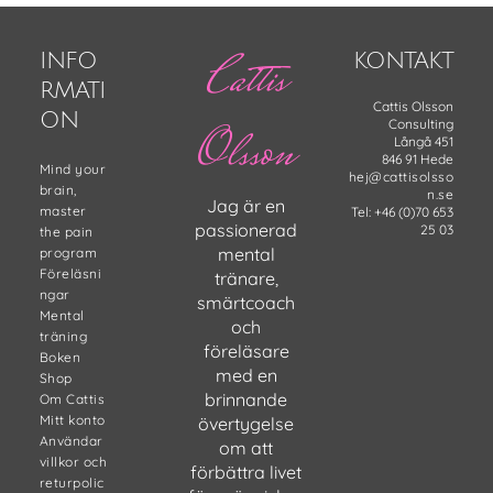
väljas
välja
Footer
på
på
produktsidan
prod
Cattis
INFO
KONTAKT
RMATI
Cattis Olsson
ON
Consulting
Olsson
Långå 451
846 91 Hede
Mind your
hej@cattisolsso
brain,
n.se
Jag är en
master
Tel: +46 (0)70 653
passionerad
25 03
the pain
mental
program
Föreläsni
tränare,
ngar
smärtcoach
Mental
och
träning
föreläsare
Boken
med en
Shop
brinnande
Om Cattis
Mitt konto
övertygelse
Användar
om att
villkor och
förbättra livet
returpolic