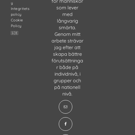
för människor
y
som lever
Integritets
med
policy
Cookie
långvarig
Policy
smärta.
🇬🇧
Genom mitt
arbete strävar
jag efter att
skapa bättre
förutsättninga
r både på
individnivå, i
grupper och
på nationell
nivå.