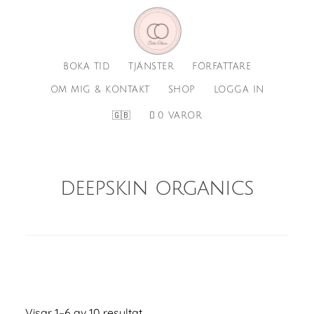
Hoppa
Hoppa
till
till
huvudinnehåll
sidfot
BOKA TID
TJÄNSTER
FÖRFATTARE
OM MIG & KONTAKT
SHOP
LOGGA IN
🇬🇧
0 VAROR
deepskin organics
Visar 1–6 av 10 resultat