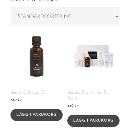
Beard & Facial Oil
Beauty Starter Set For
Teens
349
kr
449
kr
LÄGG I VARUKORG
LÄGG I VARUKORG