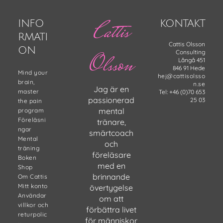
Footer
Cattis
INFO
KONTAKT
RMATI
Cattis Olsson
ON
Consulting
Olsson
Långå 451
846 91 Hede
Mind your
hej@cattisolsso
brain,
n.se
Jag är en
master
Tel: +46 (0)70 653
passionerad
25 03
the pain
mental
program
Föreläsni
tränare,
ngar
smärtcoach
Mental
och
träning
föreläsare
Boken
med en
Shop
brinnande
Om Cattis
Mitt konto
övertygelse
Användar
om att
villkor och
förbättra livet
returpolic
för människor