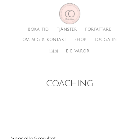
Hoppa
Hoppa
till
till
huvudinnehåll
sidfot
BOKA TID
TJÄNSTER
FÖRFATTARE
OM MIG & KONTAKT
SHOP
LOGGA IN
🇬🇧
0 VAROR
coaching
Visar alla 5 resultat