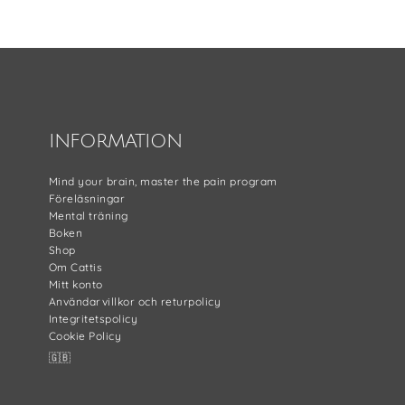
Footer
INFORMATION
Mind your brain, master the pain program
Föreläsningar
Mental träning
Boken
Shop
Om Cattis
Mitt konto
Användarvillkor och returpolicy
Integritetspolicy
Cookie Policy
🇬🇧