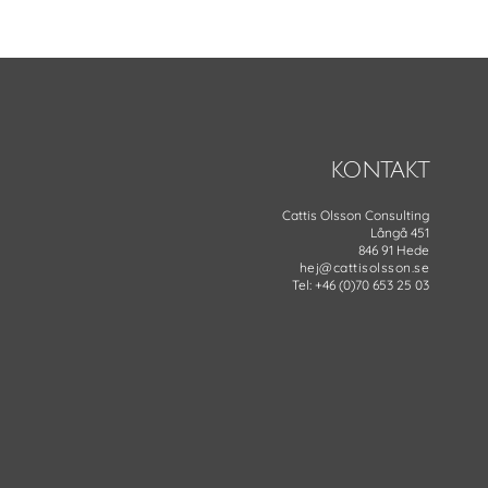
KONTAKT
Cattis Olsson Consulting
Långå 451
846 91 Hede
hej@cattisolsson.se
Tel: +46 (0)70 653 25 03