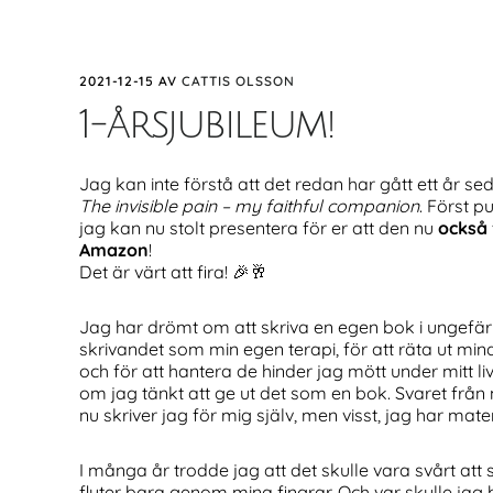
2021-12-15
AV
CATTIS OLSSON
1-årsjubileum!
Jag kan inte förstå att det redan har gått ett år s
The invisible pain – my faithful companion
. Först 
jag kan nu stolt presentera för er att den nu
också 
Amazon
!
Det är värt att fira! 🎉🥂
Jag har drömt om att skriva en egen bok i ungefär 
skrivandet som min egen terapi, för att räta ut mina
och för att hantera de hinder jag mött under mitt l
om jag tänkt att ge ut det som en bok. Svaret från mig
nu skriver jag för mig själv, men visst, jag har mater
I många år trodde jag att det skulle vara svårt att s
flyter bara genom mina fingrar. Och var skulle jag b