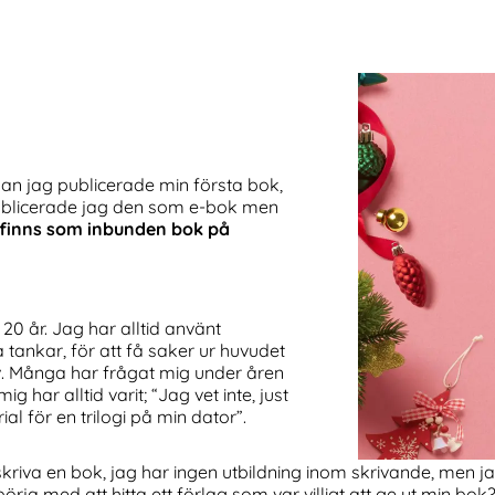
edan jag publicerade min första bok,
publicerade jag den som e-bok men
finns som inbunden bok på
20 år. Jag har alltid använt
 tankar, för att få saker ur huvudet
iv. Många har frågat mig under åren
 har alltid varit; “Jag vet inte, just
ial för en trilogi på min dator”.
kriva en bok, jag har ingen utbildning inom skrivande, men jag h
örja med att hitta ett förlag som var villigt att ge ut min bok