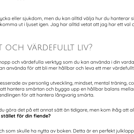
ycka eller sjukdom, men du kan alltid välja hur du hanterar 
t komma ut i ljuset igen. Jag har alltid vetat att jag har ett v
t och värdefullt liv?
opp och värdefulla verktyg som du kan använda i din vardag
 använda för att bli mer hållbar och leva ett mer värdefullt l
esserade av personlig utveckling, mindset, mental träning, cop
 att hantera smärtan och bygga upp en hållbar balans mellan 
ndlingen för att hantera långvarig smärta.
u göra det på ett annat sätt än tidigare, men kom ihåg att all
 stället för din fiende?
 som skulle ha nytta av boken. Detta är en perfekt julkla