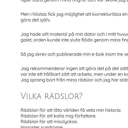
Men i höstas fick jag möjlighet att korrekturläsa e
göra det själv.
Jag hade allt material på min dator och i mitt huvud
galet, orden kunde inte sluta flöda genom mina fi
Så jag skrev och publicerade min e-bok inom tre vec
Jag rekommenderar ingen att göra det på det sättet! 
var inte ett hållbart sätt att arbeta, men under en k
Jag sprang bort från mina rädslor och jag har aldrig 
Vilka rädslor?
Rädslan för att låta världen få veta min historia.
Rädslan för att kalla mig författare.
Rädslan för att misslyckas.
Imposter syndrome.