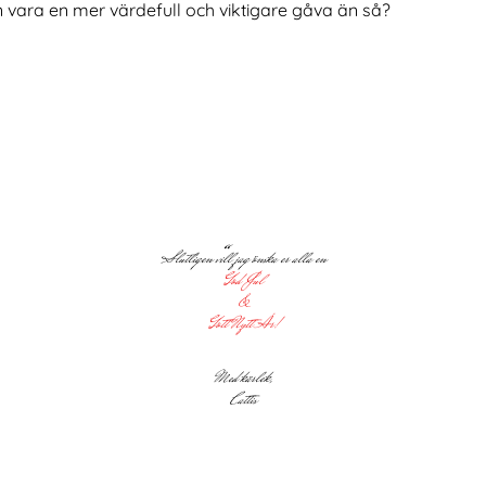
n vara en mer värdefull och viktigare gåva än så?
Slutligen vill jag önska er alla en
God Jul
&
Gott Nytt År!
Med kärlek,
Cattis