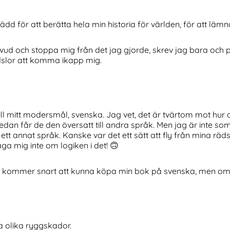
d för att berätta hela min historia för världen, för att lämna
 huvud och stoppa mig från det jag gjorde, skrev jag bara och
dslor att komma ikapp mig.
ill mitt modersmål, svenska. Jag vet, det är tvärtom mot hur d
sedan får de den översatt till andra språk. Men jag är inte s
 ett annat språk. Kanske var det ett sätt att fly från mina 
ga mig inte om logiken i det! 🙃
k, ni kommer snart att kunna köpa min bok på svenska, men om
a olika ryggskador.