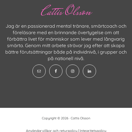
Cattis Olsson
Jag är en passionerad mental tränare, smärtcoach och
föreläsare med en brinnande övertygelse om att
förbättra livet för människor som lever med långvarig
smärta. Genom mitt arbete strävar jag efter att skapa
bättre förutsättningar både på individnivå, i grupper och
på nationell nivå.
Copyright © 2026 · Cattis Olsson
Användarvillkor och returpolicy
|
Integritetspolicy