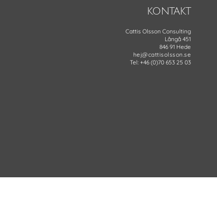
KONTAKT
Cattis Olsson Consulting
Långå 451
846 91 Hede
hej@cattisolsson.se
Tel: +46 (0)70 653 25 03