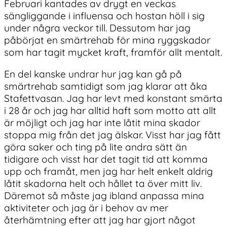
Februari kantades av drygt en veckas
sängliggande i influensa och hostan höll i sig
under några veckor till. Dessutom har jag
påbörjat en smärtrehab för mina ryggskador
som har tagit mycket kraft, framför allt mentalt.
En del kanske undrar hur jag kan gå på
smärtrehab samtidigt som jag klarar att åka
Stafettvasan. Jag har levt med konstant smärta
i 28 år och jag har alltid haft som motto att allt
är möjligt och jag har inte låtit mina skador
stoppa mig från det jag älskar. Visst har jag fått
göra saker och ting på lite andra sätt än
tidigare och visst har det tagit tid att komma
upp och framåt, men jag har helt enkelt aldrig
låtit skadorna helt och hållet ta över mitt liv.
Däremot så måste jag ibland anpassa mina
aktiviteter och jag är i behov av mer
återhämtning efter att jag har gjort något