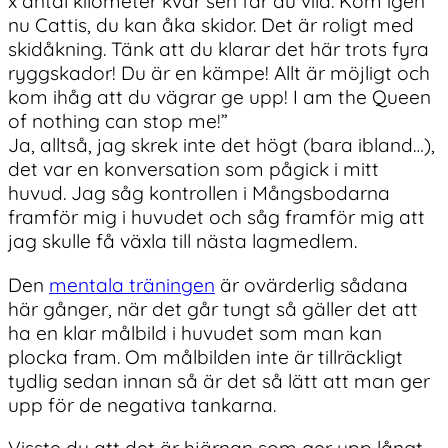
x antal kilometer kvar sen får du vila. Kom igen
nu Cattis, du kan åka skidor. Det är roligt med
skidåkning. Tänk att du klarar det här trots fyra
ryggskador! Du är en kämpe! Allt är möjligt och
kom ihåg att du vägrar ge upp! I am the Queen
of nothing can stop me!”
Ja, alltså, jag skrek inte det högt (bara ibland…),
det var en konversation som pågick i mitt
huvud. Jag såg kontrollen i Mångsbodarna
framför mig i huvudet och såg framför mig att
jag skulle få växla till nästa lagmedlem.
Den
mentala träningen
är ovärderlig sådana
här gånger, när det går tungt så gäller det att
ha en klar målbild i huvudet som man kan
plocka fram. Om målbilden inte är tillräckligt
tydlig sedan innan så är det så lätt att man ger
upp för de negativa tankarna.
Visste du att det är hjärnan som ger upp långt