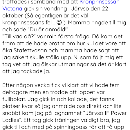
träffades i samband med att
Kronprinsessan
Victoria
gick sin vandring i Järvsö den 22
oktober. (Så egentligen är det väl
kronprinsessans fel… 😉 ). Mamma ringde till mig
och sade “Du är anmäld!”
“Till vad då?” var min första fråga. Då kom det
fram att de hade pratat om hur kul det vore att
åka Stafettvasan och mamma hade sagt att
jag säkert skulle ställa upp. Ni som följt mig ett
tag vet att jag älskar utmaningar så det är klart
att jag tackade ja.
Efter någon vecka fick vi klart att vi hade fem
deltagare men en trodde att loppet var
fullbokat. Jag gick in och kollade, det fanns
platser kvar så jag anmälde oss direkt och lite
snabbt kom jag på lagnamnet “Järvsö IF Power
Ladies”. Ett tag gick träningen väldigt bra, jag
gick till och med på spinningpass för att få upp