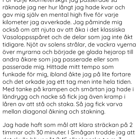
räknade jag ner hur långt jag hade kvar och
gav mig själv en mental high five för varje
kilometer jag avverkade. Jag påminde mig
också om att njuta av att åka i det klassiska
Vasaloppsspåret och de delar som jag inte åkt
tidigare. Njöt av solens strålar, de vackra vyerna
över myrarna och började ge glada hejarop till
andra åkare som jag passerade eller som
passerade mig. Hittade mitt tempo som
funkade för mig, ibland åkte jag på lite fortare
och det orkade jag ett tag men inte hela tiden.
Med tanke på krampen och smärtan jag hade i
ländrygg och nacke så fick jag även kramp i
låren av att stå och staka. Så jag fick varva
mellan diagonal åkning och stakning.
Jag hade haft som mål att klara sträckan på 2
timmar och 30 minuter. I Smågan trodde jag att