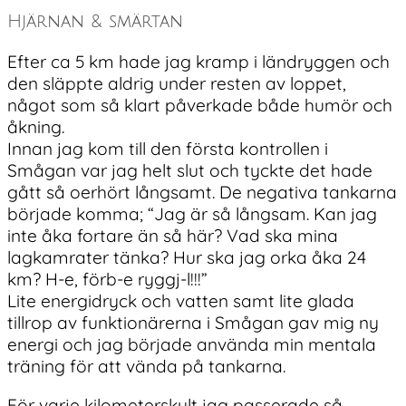
Hjärnan & smärtan
Efter ca 5 km hade jag kramp i ländryggen och
den släppte aldrig under resten av loppet,
något som så klart påverkade både humör och
åkning.
Innan jag kom till den första kontrollen i
Smågan var jag helt slut och tyckte det hade
gått så oerhört långsamt. De negativa tankarna
började komma; “Jag är så långsam. Kan jag
inte åka fortare än så här? Vad ska mina
lagkamrater tänka? Hur ska jag orka åka 24
km? H-e, förb-e ryggj-l!!!”
Lite energidryck och vatten samt lite glada
tillrop av funktionärerna i Smågan gav mig ny
energi och jag började använda min mentala
träning för att vända på tankarna.
För varje kilometerskylt jag passerade så