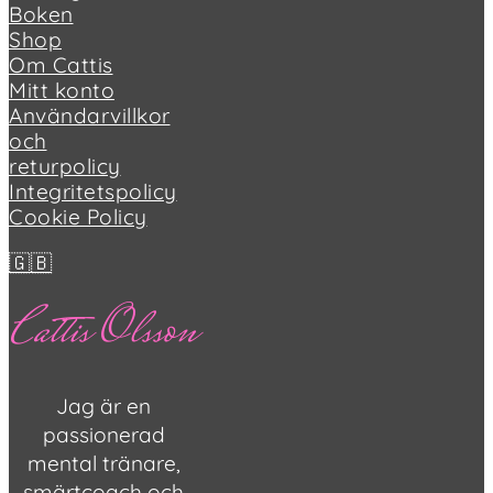
Boken
Shop
Om Cattis
Mitt konto
Användarvillkor
och
returpolicy
Integritetspolicy
Cookie Policy
🇬🇧
Cattis Olsson
Jag är en
passionerad
mental tränare,
smärtcoach och