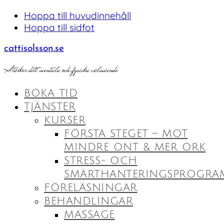
Hoppa till huvudinnehåll
Hoppa till sidfot
cattisolsson.se
Stärker ditt mentala och fysiska välmående
BOKA TID
TJÄNSTER
KURSER
FÖRSTA STEGET – MOT
MINDRE ONT & MER ORK
STRESS- OCH
SMÄRTHANTERINGSPROGRA
FÖRELÄSNINGAR
BEHANDLINGAR
MASSAGE