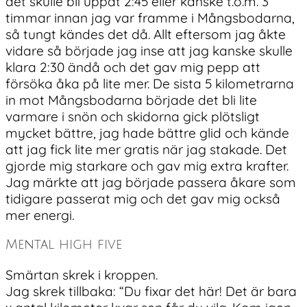
det skulle bli uppåt 2:45 eller kanske t.o.m. 3
timmar innan jag var framme i Mångsbodarna,
så tungt kändes det då. Allt eftersom jag åkte
vidare så började jag inse att jag kanske skulle
klara 2:30 ändå och det gav mig pepp att
försöka åka på lite mer. De sista 5 kilometrarna
in mot Mångsbodarna började det bli lite
varmare i snön och skidorna gick plötsligt
mycket bättre, jag hade bättre glid och kände
att jag fick lite mer gratis när jag stakade. Det
gjorde mig starkare och gav mig extra krafter.
Jag märkte att jag började passera åkare som
tidigare passerat mig och det gav mig också
mer energi.
Mental high five
Smärtan skrek i kroppen.
Jag skrek tillbaka: “Du fixar det här! Det är bara