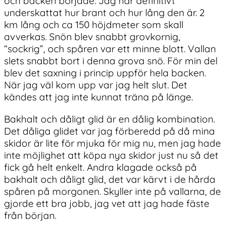
och backen började. Jag har definitivt
underskattat hur brant och hur lång den är. 2
km lång och ca 150 höjdmeter som skall
avverkas. Snön blev snabbt grovkornig,
“sockrig”, och spåren var ett minne blott. Vallan
slets snabbt bort i denna grova snö. För min del
blev det saxning i princip uppför hela backen.
När jag väl kom upp var jag helt slut. Det
kändes att jag inte kunnat träna på länge.
Bakhalt och dåligt glid är en dålig kombination.
Det dåliga glidet var jag förberedd på då mina
skidor är lite för mjuka för mig nu, men jag hade
inte möjlighet att köpa nya skidor just nu så det
fick gå helt enkelt. Andra klagade också på
bakhalt och dåligt glid, det var kärvt i de hårda
spåren på morgonen. Skyller inte på vallarna, de
gjorde ett bra jobb, jag vet att jag hade fäste
från början.