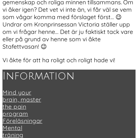
gemenskap och roliga minnen tillsammans. Om
vi åker igen? Det vet vi inte än, vi får väl se vem
som vågar komma med förslaget först… 😉
Undrar om Kronprinsessan Victoria ställer upp
om vi frågar henne… Det är ju faktiskt tack vare
eller på grund av henne som vi åkte
Stafettvasan! 😉
Vi åkte för att ha roligt och roligt hade vi!
Footer
Information
Mind your
brain, master
the pain
program
Föreläsningar
Mental
träning