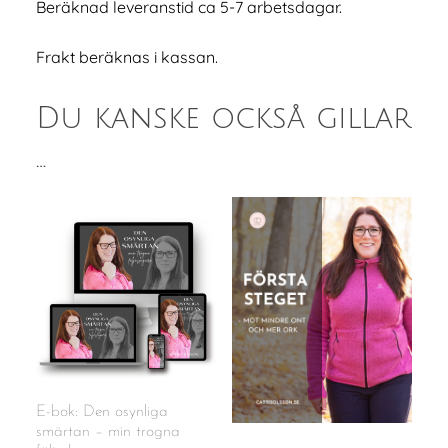
Beräknad leveranstid ca 5-7 arbetsdagar.
Frakt beräknas i kassan.
Du kanske också gillar
…
E-bok: Den osynliga
smärtan – min trogna