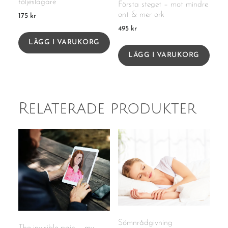
följeslagare
Första steget – mot mindre
ont & mer ork
175
kr
495
kr
LÄGG I VARUKORG
LÄGG I VARUKORG
Relaterade produkter
Sömnrådgivning