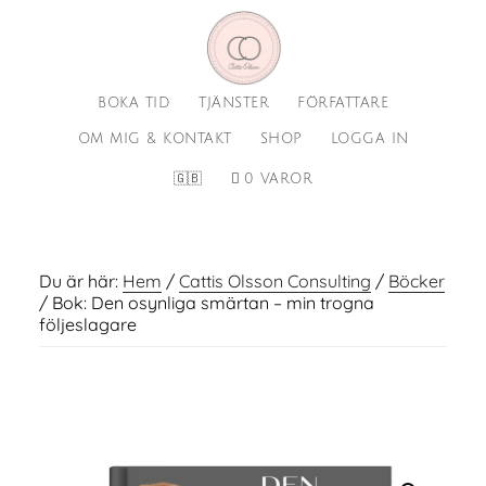
Hoppa
Hoppa
till
till
huvudinnehåll
sidfot
BOKA TID
TJÄNSTER
FÖRFATTARE
OM MIG & KONTAKT
SHOP
LOGGA IN
🇬🇧
0 VAROR
Du är här:
Hem
/
Cattis Olsson Consulting
/
Böcker
/
Bok: Den osynliga smärtan – min trogna
följeslagare