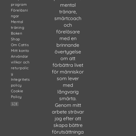
mental
program
Föreläsni
tränare,
ngar
smärtcoach
Mental
och
träning
föreläsare
Boken
med en
Shop
brinnande
Om Cattis
Mitt konto
övertygelse
Användar
om att
villkor och
förbättra livet
returpolic
för människor
y
som lever
Integritets
med
policy
Cookie
långvarig
Policy
smärta.
🇬🇧
Genom mitt
arbete strävar
jag efter att
skapa bättre
förutsättninga