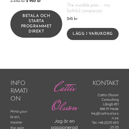
3 540
kr
2 950
kr
The invisible pain – my
faithful companion
BETALA OCH
245
kr
STARTA
PROGRAMMET
DIREKT
LÄGG I VARUKORG
Cattis
INFO
KONTAKT
RMATI
Cattis Olsson
ON
Consulting
Olsson
Långå 451
846 91 Hede
Mind your
hej@cattisolsso
brain,
n.se
Jag är en
master
Tel: +46 (0)70 653
passionerad
25 03
the pain