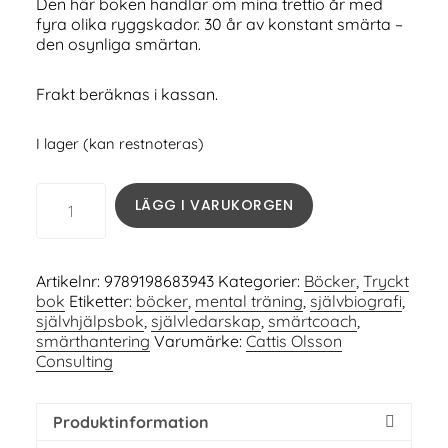
Den här boken handlar om mina trettio år med
fyra olika ryggskador. 30 år av konstant smärta –
den osynliga smärtan.
Frakt beräknas i kassan.
I lager (kan restnoteras)
LÄGG I VARUKORGEN
Artikelnr:
9789198683943
Kategorier:
Böcker
,
Tryckt
bok
Etiketter:
böcker
,
mental träning
,
självbiografi
,
självhjälpsbok
,
självledarskap
,
smärtcoach
,
smärthantering
Varumärke:
Cattis Olsson
Consulting
Produktinformation