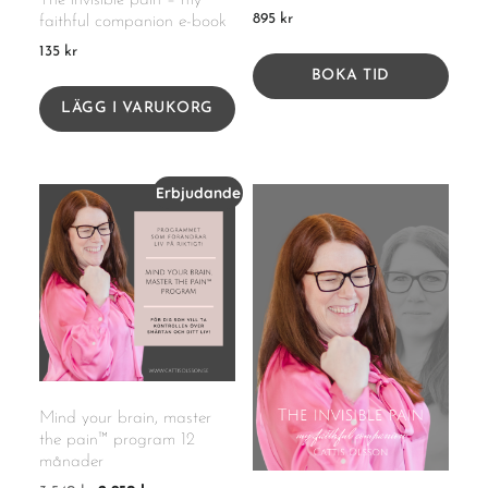
The invisible pain – my
895
kr
faithful companion e-book
135
kr
BOKA TID
LÄGG I VARUKORG
Erbjudande
Mind your brain, master
the pain™ program 12
månader