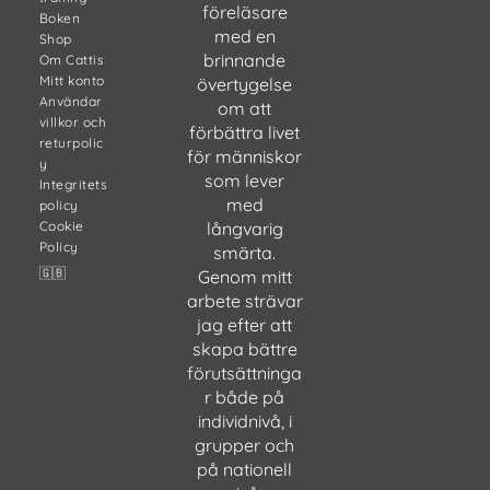
föreläsare
Boken
med en
Shop
brinnande
Om Cattis
Mitt konto
övertygelse
Användar
om att
villkor och
förbättra livet
returpolic
för människor
y
som lever
Integritets
med
policy
Cookie
långvarig
Policy
smärta.
🇬🇧
Genom mitt
arbete strävar
jag efter att
skapa bättre
förutsättninga
r både på
individnivå, i
grupper och
på nationell