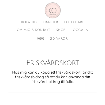
Hoppa
Hoppa
till
till
huvudinnehåll
sidfot
BOKA TID
TJÄNSTER
FÖRFATTARE
OM MIG & KONTAKT
SHOP
LOGGA IN
🇬🇧
0 VAROR
Friskvårdskort
Hos mig kan du köpa ett friskvårdskort för ditt
friskvårdsbidrag så att du kan använda ditt
friskvårdsbidrag till fullo.