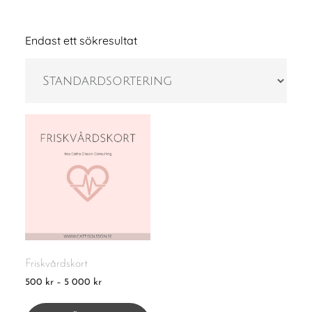
Endast ett sökresultat
Friskvårdskort
Prisintervall:
500
kr
–
5 000
kr
500 kr
Den
till