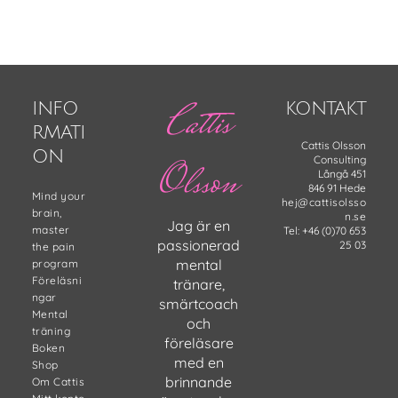
Footer
Cattis
INFO
KONTAKT
RMATI
Cattis Olsson
ON
Consulting
Olsson
Långå 451
846 91 Hede
Mind your
hej@cattisolsso
brain,
n.se
Jag är en
master
Tel: +46 (0)70 653
passionerad
25 03
the pain
mental
program
Föreläsni
tränare,
ngar
smärtcoach
Mental
och
träning
föreläsare
Boken
med en
Shop
brinnande
Om Cattis