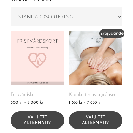
Erbjudande
Friskvårdskort
Klippkort massage/laser
Prisintervall:
Prisintervall:
500
kr
–
5 000
kr
1 663
kr
–
7 650
kr
500 kr
1
Den
Den
till
663 kr
här
här
VÄLJ ETT
VÄLJ ETT
5
till
produkten
prod
ALTERNATIV
ALTERNATIV
000 kr
7
har
har
650 kr