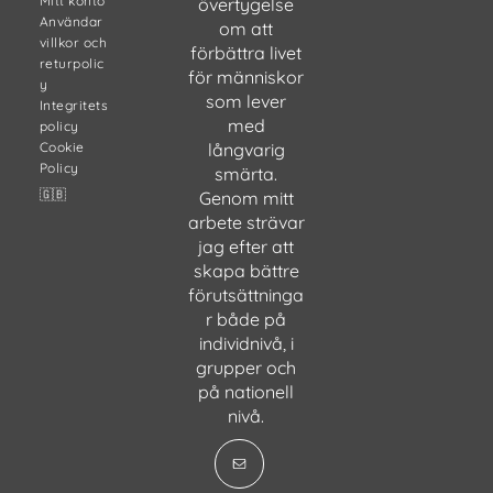
Mitt konto
övertygelse
Användar
om att
villkor och
förbättra livet
returpolic
för människor
y
som lever
Integritets
med
policy
Cookie
långvarig
Policy
smärta.
🇬🇧
Genom mitt
arbete strävar
jag efter att
skapa bättre
förutsättninga
r både på
individnivå, i
grupper och
på nationell
nivå.