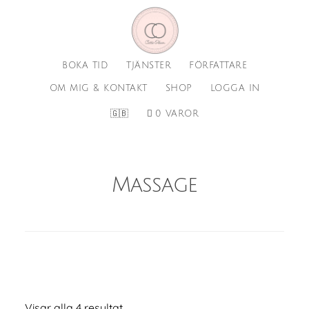
Hoppa
Hoppa
till
till
huvudinnehåll
sidfot
BOKA TID
TJÄNSTER
FÖRFATTARE
OM MIG & KONTAKT
SHOP
LOGGA IN
🇬🇧
0 VAROR
Massage
Visar alla 4 resultat