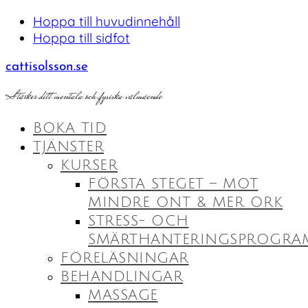
Hoppa till huvudinnehåll
Hoppa till sidfot
cattisolsson.se
Stärker ditt mentala och fysiska välmående
BOKA TID
TJÄNSTER
KURSER
FÖRSTA STEGET – MOT
MINDRE ONT & MER ORK
STRESS- OCH
SMÄRTHANTERINGSPROGRA
FÖRELÄSNINGAR
BEHANDLINGAR
MASSAGE