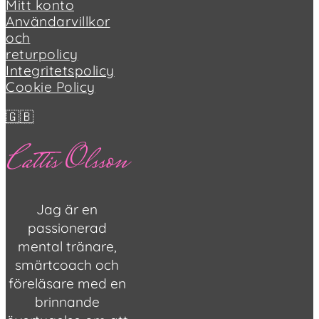
Mitt konto
Användarvillkor
och
returpolicy
Integritetspolicy
Cookie Policy
🇬🇧
Cattis Olsson
Jag är en
passionerad
mental tränare,
smärtcoach och
föreläsare med en
brinnande