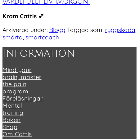
värdefullt liv imorgon!
Kram Cattis
💕
Arkiverad under:
Blogg
Taggad som:
ryggskada
,
smärta
,
smärtcoach
Footer
Information
Mind your
brain, master
the pain
program
Föreläsningar
Mental
träning
Boken
Shop
Om Cattis